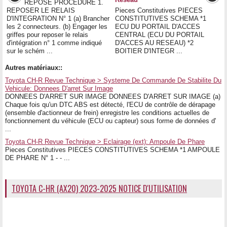
REPOSE PROCEDURE 1.
REPOSER LE RELAIS
Pieces Constitutives PIECES
D'INTEGRATION N° 1 (a) Brancher
CONSTITUTIVES SCHEMA *1
les 2 connecteurs. (b) Engager les
ECU DU PORTAIL D'ACCES
griffes pour reposer le relais
CENTRAL (ECU DU PORTAIL
d'intégration n° 1 comme indiqué
D'ACCES AU RESEAU) *2
sur le schém ...
BOITIER D'INTEGR ...
Autres matériaux::
Toyota CH-R Revue Technique > Systeme De Commande De Stabilite Du
Vehicule: Donnees D'arret Sur Image
DONNEES D'ARRET SUR IMAGE DONNEES D'ARRET SUR IMAGE (a)
Chaque fois qu'un DTC ABS est détecté, l'ECU de contrôle de dérapage
(ensemble d'actionneur de frein) enregistre les conditions actuelles de
fonctionnement du véhicule (ECU ou capteur) sous forme de données d'
...
Toyota CH-R Revue Technique > Eclairage (ext): Ampoule De Phare
Pieces Constitutives PIECES CONSTITUTIVES SCHEMA *1 AMPOULE
DE PHARE N° 1 - - ...
TOYOTA C-HR (AX20) 2023-2025 NOTICE D'UTILISATION