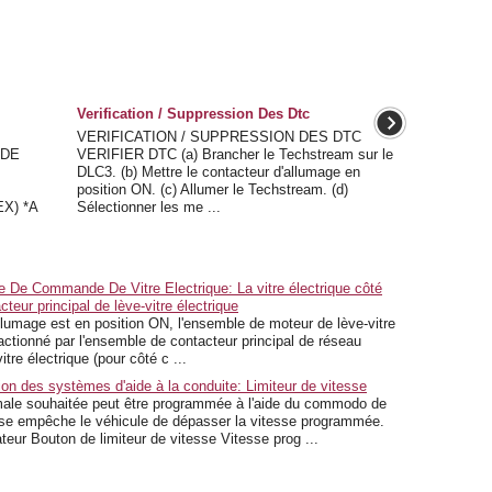
Verification / Suppression Des Dtc
VERIFICATION / SUPPRESSION DES DTC
 DE
VERIFIER DTC (a) Brancher le Techstream sur le
DLC3. (b) Mettre le contacteur d'allumage en
position ON. (c) Allumer le Techstream. (d)
X) *A
Sélectionner les me ...
De Commande De Vitre Electrique: La vitre électrique côté
teur principal de lève-vitre électrique
umage est en position ON, l'ensemble de moteur de lève-vitre
 actionné par l'ensemble de contacteur principal de réseau
tre électrique (pour côté c ...
tion des systèmes d'aide à la conduite: Limiteur de vitesse
ale souhaitée peut être programmée à l'aide du commodo de
tesse empêche le véhicule de dépasser la vitesse programmée.
eur Bouton de limiteur de vitesse Vitesse prog ...