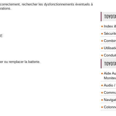
 correctement, rechercher les dysfonctionnements éventuels à
rations.
TOYOTA
Index il
Sécurit
IE
Combin
Utilisa
Condui
ger ou remplacer la batterie.
TOYOTA
Aide A
Monite
Audio /
Commun
Navigat
Colonn