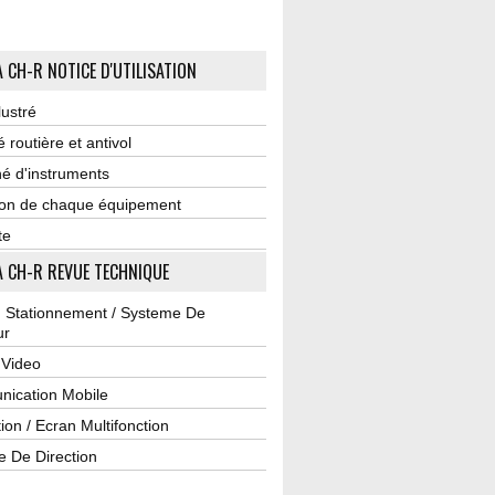
 CH-R NOTICE D'UTILISATION
lustré
é routière et antivol
é d'instruments
tion de chaque équipement
te
 CH-R REVUE TECHNIQUE
u Stationnement / Systeme De
ur
 Video
ication Mobile
ion / Ecran Multifonction
e De Direction