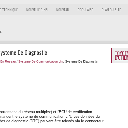
E TECHNIQUE
NOUVELLE C-HR
NOUVEAU
POPULAIRE
PLAN DU SITE
Systeme De Diagnostic
TOYOTA
D'UTIL
 En Reseau
/
Systeme De Communication Lin
/ Systeme De Diagnostic
arrosserie du réseau multiplex) et l'ECU de certification
ommandent le système de communication LIN. Les données du
es de diagnostic (DTC) peuvent être relevés via le connecteur