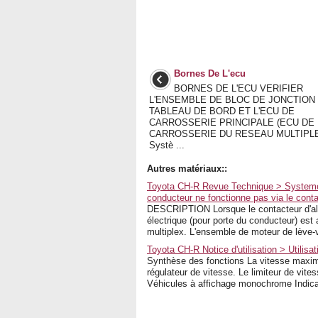
Bornes De L'ecu
BORNES DE L'ECU VERIFIER
L'ENSEMBLE DE BLOC DE JONCTION
TABLEAU DE BORD ET L'ECU DE
CARROSSERIE PRINCIPALE (ECU DE
CARROSSERIE DU RESEAU MULTIPLE
Systè ...
Autres matériaux::
Toyota CH-R Revue Technique > Systeme 
conducteur ne fonctionne pas via le contac
DESCRIPTION Lorsque le contacteur d'all
électrique (pour porte du conducteur) est
multiplex. L'ensemble de moteur de lève-vi
Toyota CH-R Notice d'utilisation > Utilisa
Synthèse des fonctions La vitesse maxim
régulateur de vitesse. Le limiteur de vi
Véhicules à affichage monochrome Indicat