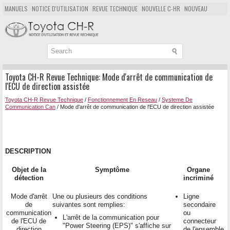
MANUELS
NOTICE D'UTILISATION
REVUE TECHNIQUE
NOUVELLE C-HR
NOUVEAU
POPULAIRE
PLAN DU SITE
CHERCHER
Toyota CH-R Revue Technique: Mode d'arrêt de communication de
l'ECU de direction assistée
Toyota CH-R Revue Technique
/
Fonctionnement En Reseau
/
Systeme De
Communication Can
/ Mode d'arrêt de communication de l'ECU de direction assistée
DESCRIPTION
Objet de la
Symptôme
Organe
détection
incriminé
Mode d'arrêt
Une ou plusieurs des conditions
Ligne
de
suivantes sont remplies:
secondaire
communication
ou
L'arrêt de la communication pour
de l'ECU de
connecteur
"Power Steering (EPS)" s'affiche sur
direction
de l'ensemble