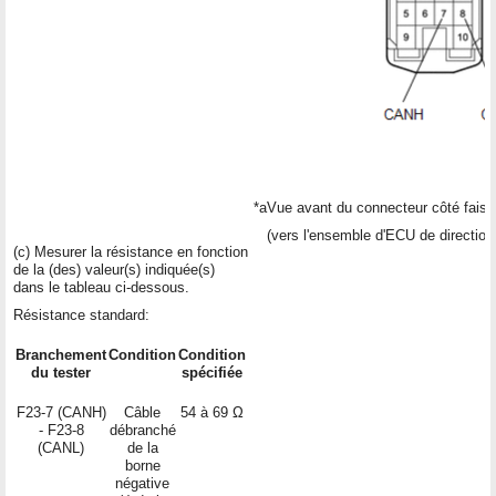
*a
Vue avant du connecteur côté fais
(vers l'ensemble d'ECU de direction
(c) Mesurer la résistance en fonction
de la (des) valeur(s) indiquée(s)
dans le tableau ci-dessous.
Résistance standard:
Branchement
Condition
Condition
du tester
spécifiée
F23-7 (CANH)
Câble
54 à 69 Ω
- F23-8
débranché
(CANL)
de la
borne
négative