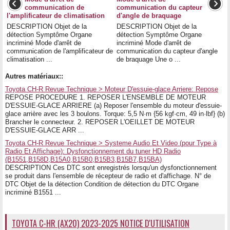
communication de
communication du capteur
l'amplificateur de climatisation
d'angle de braquage
DESCRIPTION Objet de la
DESCRIPTION Objet de la
détection Symptôme Organe
détection Symptôme Organe
incriminé Mode d'arrêt de
incriminé Mode d'arrêt de
communication de l'amplificateur de
communication du capteur d'angle
climatisation ...
de braquage Une o ...
Autres matériaux::
Toyota CH-R Revue Technique > Moteur D'essuie-glace Arriere: Repose
REPOSE PROCEDURE 1. REPOSER L'ENSEMBLE DE MOTEUR
D'ESSUIE-GLACE ARRIERE (a) Reposer l'ensemble du moteur d'essuie-
glace arrière avec les 3 boulons. Torque: 5,5 N·m {56 kgf·cm, 49 in·lbf} (b)
Brancher le connecteur. 2. REPOSER L'OEILLET DE MOTEUR
D'ESSUIE-GLACE ARR ...
Toyota CH-R Revue Technique > Systeme Audio Et Video (pour Type à
Radio Et Affichage): Dysfonctionnement du tuner HD Radio
(B1551,B158D,B15A0,B15B0,B15B3,B15B7,B15BA)
DESCRIPTION Ces DTC sont enregistrés lorsqu'un dysfonctionnement
se produit dans l'ensemble de récepteur de radio et d'affichage. N° de
DTC Objet de la détection Condition de détection du DTC Organe
incriminé B1551 ...
TOYOTA C-HR (AX20) 2023-2025 NOTICE D'UTILISATION