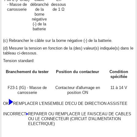
- Masse de
débranché
dessous
carrosserie
de la
de 1 Ω
borne
négative
(-) de la
batterie
(c) Rebrancher le câble sur la borne négative (-) de la batterie.
(d) Mesurer la tension en fonction de la (des) valeur(s) indiquée(s) dans le
tableau ci-dessous.
Tension standard:
Branchement du tester
Position du contacteur
Condition
spécifiée
F23-1 (IG) - Masse de
Contacteur d'allumage en
11 à 14 V
carrosserie
position ON
OK
REMPLACER L'ENSEMBLE D'ECU DE DIRECTION ASSISTEE
INCORRECT
REPARER OU REMPLACER LE FAISCEAU DE CABLES
OU LE CONNECTEUR (CIRCUIT D'ALIMENTATION
ELECTRIQUE)