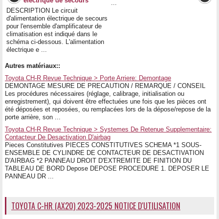
électrique de secours
...
DESCRIPTION Le circuit
d'alimentation électrique de secours
pour l'ensemble d'amplificateur de
climatisation est indiqué dans le
schéma ci-dessous. L'alimentation
électrique e ...
Autres matériaux::
Toyota CH-R Revue Technique > Porte Arriere: Demontage
DEMONTAGE MESURE DE PRECAUTION / REMARQUE / CONSEIL
Les procédures nécessaires (réglage, calibrage, initialisation ou
enregistrement), qui doivent être effectuées une fois que les pièces ont
été déposées et reposées, ou remplacées lors de la dépose/repose de la
porte arrière, son ...
Toyota CH-R Revue Technique > Systemes De Retenue Supplementaire:
Contacteur De Desactivation D'airbag
Pieces Constitutives PIECES CONSTITUTIVES SCHEMA *1 SOUS-
ENSEMBLE DE CYLINDRE DE CONTACTEUR DE DESACTIVATION
D'AIRBAG *2 PANNEAU DROIT D'EXTREMITE DE FINITION DU
TABLEAU DE BORD Depose DEPOSE PROCEDURE 1. DEPOSER LE
PANNEAU DR ...
TOYOTA C-HR (AX20) 2023-2025 NOTICE D'UTILISATION