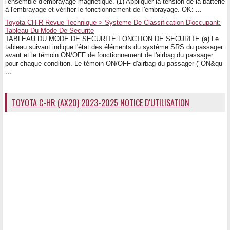
l'ensemble d'embrayage magnétique. (1) Appliquer la tension de la batterie
à l'embrayage et vérifier le fonctionnement de l'embrayage. OK: ...
Toyota CH-R Revue Technique > Systeme De Classification D'occupant:
Tableau Du Mode De Securite
TABLEAU DU MODE DE SECURITE FONCTION DE SECURITE (a) Le
tableau suivant indique l'état des éléments du système SRS du passager
avant et le témoin ON/OFF de fonctionnement de l'airbag du passager
pour chaque condition. Le témoin ON/OFF d'airbag du passager ("ON&qu
...
TOYOTA C-HR (AX20) 2023-2025 NOTICE D'UTILISATION