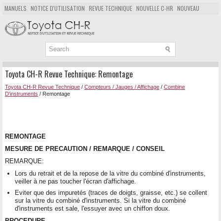
MANUELS
NOTICE D'UTILISATION
REVUE TECHNIQUE
NOUVELLE C-HR
NOUVEAU
POPULAIRE
PLAN DU SITE
CHERCHER
Toyota CH-R Revue Technique: Remontage
Toyota CH-R Revue Technique
/
Compteurs / Jauges / Affichage
/
Combine
D'instruments
/ Remontage
REMONTAGE
MESURE DE PRECAUTION / REMARQUE / CONSEIL
REMARQUE:
Lors du retrait et de la repose de la vitre du combiné d'instruments,
veiller à ne pas toucher l'écran d'affichage.
Eviter que des impuretés (traces de doigts, graisse, etc.) se collent
sur la vitre du combiné d'instruments. Si la vitre du combiné
d'instruments est sale, l'essuyer avec un chiffon doux.
PROCEDURE