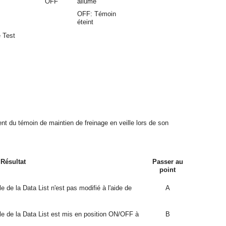
OFF
allumé
OFF: Témoin
éteint
 Test
ent du témoin de maintien de freinage en veille lors de son
Résultat
Passer au
point
e de la Data List n'est pas modifié à l'aide de
A
lle de la Data List est mis en position ON/OFF à
B