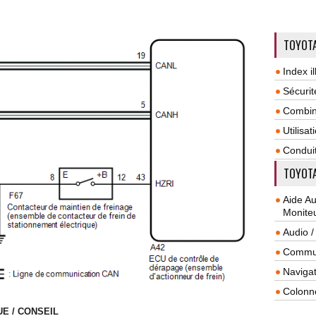
TOYOTA
Index il
Sécurit
Combin
Utilisa
Condui
TOYOTA
Aide A
Monite
Audio /
Commun
Navigat
Colonn
E / CONSEIL