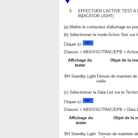
5.
EFFECTUER L'ACTIVE TEST A
INDICATOR LIGHT)
(a) Mettre le contacteur d'allumage en po
(b) Sélectionner le mode Active Test sur 
Cliquer ici
Chassis > ABS/VSC/TRAC/EPB > Active
Affichage du
Objet de la m
tester
BH Standby Light
Témoin de maintien de 
veille
(c) Sélectionner la Data List sur le Techs
Cliquer ici
Chassis > ABS/VSC/TRAC/EPB > Data L
Affichage du
Objet de la 
tester
BH Standby Light
Témoin de maintien de