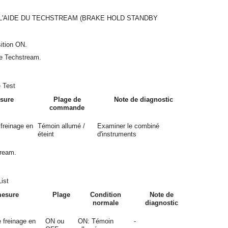
 L'AIDE DU TECHSTREAM (BRAKE HOLD STANDBY
sition ON.
le Techstream.
 Test
esure
Plage de
Note de diagnostic
commande
freinage en
Témoin allumé /
Examiner le combiné
éteint
d'instruments
tream.
ist
mesure
Plage
Condition
Note de
normale
diagnostic
 freinage en
ON ou
ON: Témoin
-