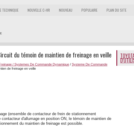
E TECHNIQUE
NOUVELLE C-HR
NOUVEAU
POPULAIRE
PLAN DU SITE
rcuit du témoin de maintien de freinage en veille
TOYOTA
D'UTIL
reinage / Systemes De Commande Dynamique
/
Systeme De Commande
tien de freinage en veille
inage (ensemble de contacteur de frein de stationnement
e contacteur d'allumage en position ON, le témoin de maintien de
ctionnement du maintien de freinage est possible.