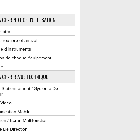
 CH-R NOTICE D'UTILISATION
lustré
é routière et antivol
é d'instruments
tion de chaque équipement
te
 CH-R REVUE TECHNIQUE
u Stationnement / Systeme De
ur
 Video
ication Mobile
ion / Ecran Multifonction
e De Direction