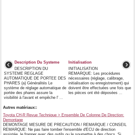
Description Du Systeme
Initialisation
DESCRIPTION DU
INITIALISATION
SYSTEME REGLAGE
REMARQUE: Les procédures
AUTOMATIQUE DE PORTEE DES
nécessaires (réglage, calibrage,
PHARES (a) Généralités Le
initialisation ou enregistrement) qui
système de réglage automatique de
doivent être effectuées une fois que
portée des phares assure la
les pièces ont été déposées ...
visibilité à l'avant et empêche l' ...
Autres matériaux::
Toyota CH-R Revue Technique > Ensemble De Colonne De Direction:
Demontage
DEMONTAGE MESURE DE PRECAUTION / REMARQUE / CONSEIL
REMARQUE: Ne pas faire tomber l'ensemble d'ECU de direction
assistée, le frapper avec des outils ou le soumettre à des chocs. Si