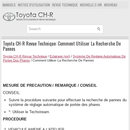
MANUELS
NOTICE D'UTILISATION
REVUE TECHNIQUE
NOUVELLE C-HR
NOUVEAU
POPULAIRE
PLAN DU SITE
CHERCHER
Toyota CH-R Revue Technique: Comment Utiliser La Recherche De
Pannes
Toyota CH-R Revue Technique
/
Eclairage (ext)
/
Systeme De Reglage Automatique De
Portee Des Phares
/ Comment Utiliser La Recherche De Pannes
MESURE DE PRECAUTION / REMARQUE / CONSEIL
CONSEIL:
Suivre la procédure suivante pour effectuer la recherche de pannes du
système de réglage automatique de portée des phares.
*: Utiliser le Techstream.
PROCEDURE
1.
VEHICULE AMENE A L'ATELIER