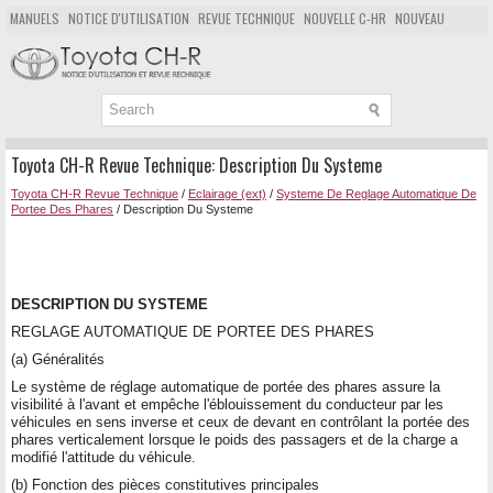
MANUELS
NOTICE D'UTILISATION
REVUE TECHNIQUE
NOUVELLE C-HR
NOUVEAU
POPULAIRE
PLAN DU SITE
CHERCHER
Toyota CH-R Revue Technique: Description Du Systeme
Toyota CH-R Revue Technique
/
Eclairage (ext)
/
Systeme De Reglage Automatique De
Portee Des Phares
/ Description Du Systeme
DESCRIPTION DU SYSTEME
REGLAGE AUTOMATIQUE DE PORTEE DES PHARES
(a) Généralités
Le système de réglage automatique de portée des phares assure la
visibilité à l'avant et empêche l'éblouissement du conducteur par les
véhicules en sens inverse et ceux de devant en contrôlant la portée des
phares verticalement lorsque le poids des passagers et de la charge a
modifié l'attitude du véhicule.
(b) Fonction des pièces constitutives principales