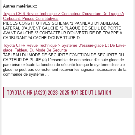
Autres matériaux::
Toyota CH-R Revue Technique > Contacteur D'ouverture De Trappe A
Carburant: Pieces Constitutives
PIECES CONSTITUTIVES SCHEMA *1 PANNEAU D'HABILLAGE
LATERAL D'AUVENT GAUCHE *2 PLAQUE DE SEUIL DE PORTE
AVANT GAUCHE *3 CONTACTEUR D'OUVERTURE DE TRAPPE A
CARBURANT *4 CACHE D'OUVERTURE D ...
Toyota CH-R Revue Technique > Systeme D'essuie-glace Et De Lave-
glace: Tableau Du Mode De Securite
TABLEAU DU MODE DE SECURITE FONCTION DE SECURITE DU
CAPTEUR DE PLUIE (a) L'ensemble de contacteur d'essuie-glace de
pare-brise exécute la fonction de sécurité lorsque le système d'essuie-
glace ne peut pas correctement recevoir les signaux nécessaires de la
commande de système ...
TOYOTA C-HR (AX20) 2023-2025 NOTICE D'UTILISATION