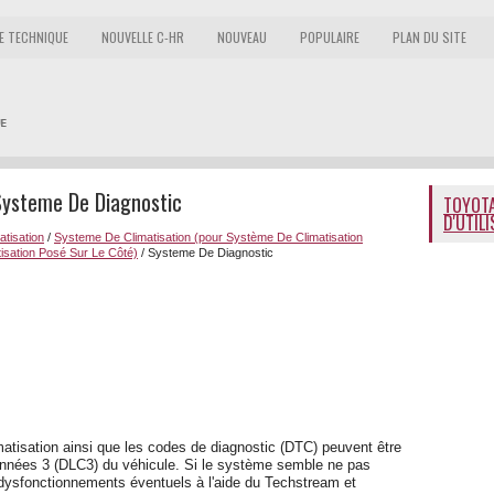
E TECHNIQUE
NOUVELLE C-HR
NOUVEAU
POPULAIRE
PLAN DU SITE
Systeme De Diagnostic
TOYOTA
D'UTIL
atisation
/
Systeme De Climatisation (pour Système De Climatisation
isation Posé Sur Le Côté)
/ Systeme De Diagnostic
atisation ainsi que les codes de diagnostic (DTC) peuvent être
données 3 (DLC3) du véhicule. Si le système semble ne pas
 dysfonctionnements éventuels à l'aide du Techstream et