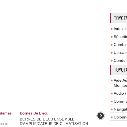
TOYOTA
Index il
Sécurit
Combin
Utilisa
Condui
TOYOTA
Aide A
Monite
Audio /
Commun
Navigat
blemes
Bornes De L'ecu
Colonn
BORNES DE L'ECU ENSEMBLE
u ci-
D'AMPLIFICATEUR DE CLIMATISATION