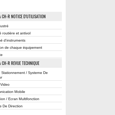
 CH-R NOTICE D'UTILISATION
lustré
é routière et antivol
é d'instruments
tion de chaque équipement
te
 CH-R REVUE TECHNIQUE
u Stationnement / Systeme De
ur
 Video
ication Mobile
ion / Ecran Multifonction
e De Direction