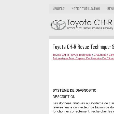
MANUELS
NOTICE D'UTILISATION
REVU
Toyota CH-R Revue Technique: 
Toyota CH-R Revue Technique
/
Chauffage / Clim
Automatique Avec Capteur De Pression De Climat
SYSTEME DE DIAGNOSTIC
DESCRIPTION
Les données relatives au système de clim
relevés via le connecteur de liaison de 
fonctionner correctement, rechercher les