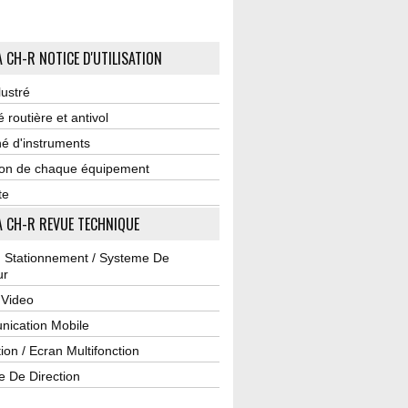
 CH-R NOTICE D'UTILISATION
lustré
é routière et antivol
é d'instruments
tion de chaque équipement
te
 CH-R REVUE TECHNIQUE
u Stationnement / Systeme De
ur
 Video
ication Mobile
ion / Ecran Multifonction
e De Direction