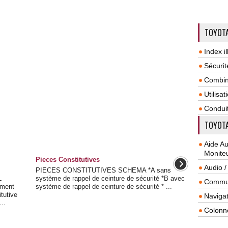
TOYOTA
Index il
Sécurit
Combin
Utilisa
Condui
TOYOTA
Aide A
Monite
Pieces Constitutives
Audio /
PIECES CONSTITUTIVES SCHEMA *A sans
L
système de rappel de ceinture de sécurité *B avec
Commun
ement
système de rappel de ceinture de sécurité * ...
tutive
Navigat
..
Colonn