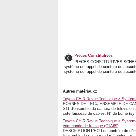
Pieces Constitutives
PIECES CONSTITUTIVES SCHEM
système de rappel de ceinture de sécuri
système de rappel de ceinture de sécurité
Autres matériaux::
Toyota CH-R Revue Technique > Systeme 
BORNES DE L'ECU ENSEMBLE DE CAMER
S11 d'ensemble de caméra de télévision a
côté faisceau de câbles. N° de borne (sy
Toyota CH-R Revue Technique > Systeme 
commande de freinage (C1A69)
DESCRIPTION L'ECU de contrôle de dérapa
l'ensemble de capteur radar à ondes milli