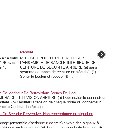
Repose
A *A sans
REPOSE PROCEDURE 1. REPOSER
té *B avec
L'ENSEMBLE DE SANGLE INTERIEURE DE
 * ...
CEINTURE DE SECURITE ARRIERE (a) sans
système de rappel de ceinture de sécurité: (1)
Serrer le boulon et reposer l& ...
De Moniteur De Retrovision: Bornes De L'ecu
A DE TELEVISION ARRIERE (a) Débrancher le connecteur
rrière. (b) Mesurer la tension de chaque borne du connecteur
mbole) Couleur du câblage ...
De Securite Preventive: Non-concordance du signal de
ge (ensemble d'actionneur de frein) envoie des signaux à
métriques en fonction de l'état de la commande de freinage. Si