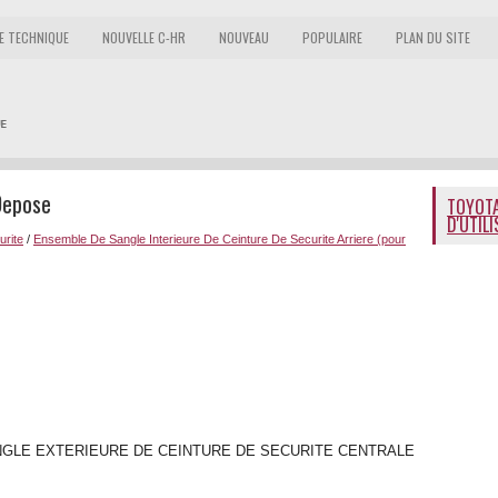
E TECHNIQUE
NOUVELLE C-HR
NOUVEAU
POPULAIRE
PLAN DU SITE
Depose
TOYOTA
D'UTIL
urite
/
Ensemble De Sangle Interieure De Ceinture De Securite Arriere (pour
NGLE EXTERIEURE DE CEINTURE DE SECURITE CENTRALE