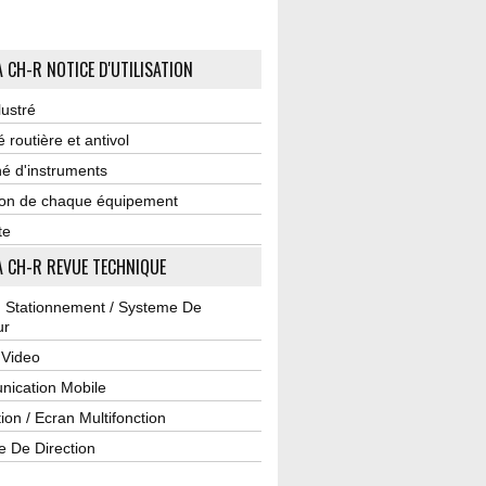
 CH-R NOTICE D'UTILISATION
lustré
é routière et antivol
é d'instruments
tion de chaque équipement
te
 CH-R REVUE TECHNIQUE
u Stationnement / Systeme De
ur
 Video
ication Mobile
ion / Ecran Multifonction
e De Direction