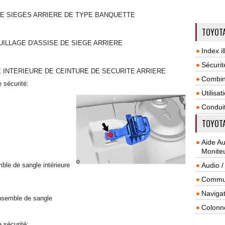
DE SIEGES ARRIERE DE TYPE BANQUETTE
TOYOTA
ILLAGE D'ASSISE DE SIEGE ARRIERE
Index il
Sécurit
 INTERIEURE DE CEINTURE DE SECURITE ARRIERE
Combin
 sécurité:
Utilisa
Condui
TOYOTA
Aide A
Monite
mble de sangle intérieure
Audio /
Commun
Navigat
ensemble de sangle
Colonn
 sécurité: