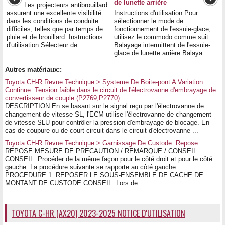
de lunette arrière
Les projecteurs antibrouillard
assurent une excellente visibilité
Instructions d'utilisation Pour
dans les conditions de conduite
sélectionner le mode de
difficiles, telles que par temps de
fonctionnement de l'essuie-glace,
pluie et de brouillard. Instructions
utilisez le commodo comme suit:
d'utilisation Sélecteur de ...
Balayage intermittent de l'essuie-
glace de lunette arrière Balaya ...
Autres matériaux::
Toyota CH-R Revue Technique > Systeme De Boite-pont A Variation
Continue: Tension faible dans le circuit de l'électrovanne d'embrayage de
convertisseur de couple (P2769,P2770)
DESCRIPTION En se basant sur le signal reçu par l'électrovanne de
changement de vitesse SL, l'ECM utilise l'électrovanne de changement
de vitesse SLU pour contrôler la pression d'embrayage de blocage. En
cas de coupure ou de court-circuit dans le circuit d'électrovanne ...
Toyota CH-R Revue Technique > Garnissage De Custode: Repose
REPOSE MESURE DE PRECAUTION / REMARQUE / CONSEIL
CONSEIL: Procéder de la même façon pour le côté droit et pour le côté
gauche. La procédure suivante se rapporte au côté gauche.
PROCEDURE 1. REPOSER LE SOUS-ENSEMBLE DE CACHE DE
MONTANT DE CUSTODE CONSEIL: Lors de ...
TOYOTA C-HR (AX20) 2023-2025 NOTICE D'UTILISATION