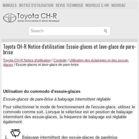
MANUELS
NOTICE D'UTILISATION
REVUE TECHNIQUE
NOUVELLE C-HR
NOUVEAU
POPULAIRE
PLAN DU SITE
CHERCHER
Toyota CH-R Notice d'utilisation: Essuie-glaces et lave-glace de pare-
brise
Toyota CH-R Notice d'utilisation
/
Conduite
/
Utilisation des éclairages et des essuie-
glaces
/ Essuie-glaces et lave-glace de pare-brise
Utilisation du commodo d'essuie-glaces
Essuie-glaces de pare-brise à balayage intermittent réglable
Pour sélectionner le mode de fonctionnement de l'essuie-glace, utilisez le
commodo comme suit. Lorsque le sélecteur est en position de balayage
intermittent des essuie-glaces, la fréquence de balayage est réglable
également.
Balayage intermittent des essuie-glaces de parebrise