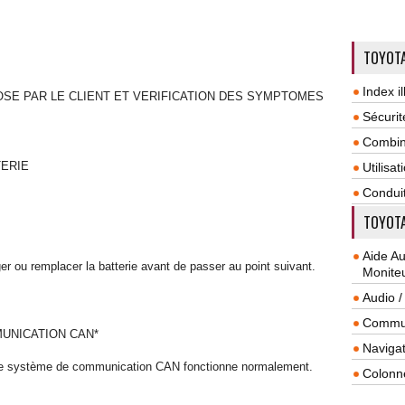
TOYOTA
Index il
SE PAR LE CLIENT ET VERIFICATION DES SYMPTOMES
Sécurit
Combin
TERIE
Utilisa
Condui
TOYOTA
Aide A
rger ou remplacer la batterie avant de passer au point suivant.
Monite
Audio /
Commun
UNICATION CAN*
Navigat
 si le système de communication CAN fonctionne normalement.
Colonn