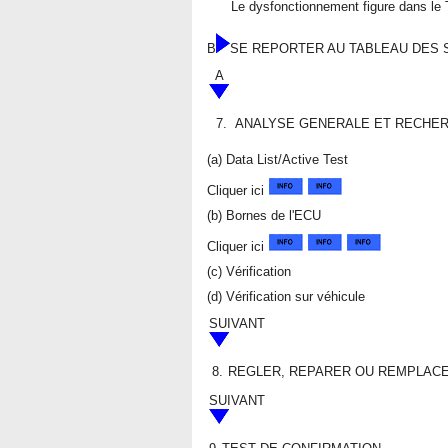
Le dysfonctionnement figure dans l
B
SE REPORTER AU TABLEAU DES
A
7.
ANALYSE GENERALE ET RECHER
(a) Data List/Active Test
Cliquer ici
(b) Bornes de l'ECU
Cliquer ici
(c) Vérification
(d) Vérification sur véhicule
SUIVANT
8.
REGLER, REPARER OU REMPLAC
SUIVANT