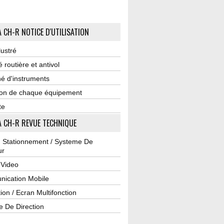
 CH-R NOTICE D'UTILISATION
lustré
é routière et antivol
é d'instruments
tion de chaque équipement
te
 CH-R REVUE TECHNIQUE
u Stationnement / Systeme De
ur
 Video
ication Mobile
ion / Ecran Multifonction
e De Direction