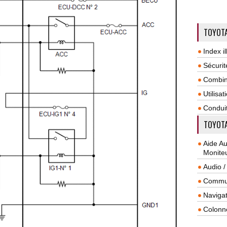
TOYOTA
Index il
Sécurit
Combin
Utilisa
Condui
TOYOTA
Aide A
Monite
Audio /
Commun
Navigat
Colonn