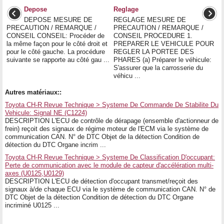
Depose
Reglage
DEPOSE MESURE DE
REGLAGE MESURE DE
PRECAUTION / REMARQUE /
PRECAUTION / REMARQUE /
CONSEIL CONSEIL: Procéder de
CONSEIL PROCEDURE 1.
la même façon pour le côté droit et
PREPARER LE VEHICULE POUR
pour le côté gauche. La procédure
REGLER LA PORTEE DES
suivante se rapporte au côté gau ...
PHARES (a) Préparer le véhicule:
S'assurer que la carrosserie du
véhicu ...
Autres matériaux::
Toyota CH-R Revue Technique > Systeme De Commande De Stabilite Du
Vehicule: Signal NE (C1224)
DESCRIPTION L'ECU de contrôle de dérapage (ensemble d'actionneur de
frein) reçoit des signaux de régime moteur de l'ECM via le système de
communication CAN. N° de DTC Objet de la détection Condition de
détection du DTC Organe incrim ...
Toyota CH-R Revue Technique > Systeme De Classification D'occupant:
Perte de communication avec le module de capteur d'accélération multi-
axes (U0125,U0129)
DESCRIPTION L'ECU de détection d'occupant transmet/reçoit des
signaux à/de chaque ECU via le système de communication CAN. N° de
DTC Objet de la détection Condition de détection du DTC Organe
incriminé U0125 ...