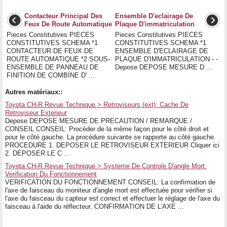
Contacteur Principal Des
Ensemble D'eclairage De
Feux De Route Automatique
Plaque D'immatriculation
Pieces Constitutives PIECES
Pieces Constitutives PIECES
CONSTITUTIVES SCHEMA *1
CONSTITUTIVES SCHEMA *1
CONTACTEUR DE FEUX DE
ENSEMBLE D'ECLAIRAGE DE
ROUTE AUTOMATIQUE *2 SOUS-
PLAQUE D'IMMATRICULATION - -
ENSEMBLE DE PANNEAU DE
Depose DEPOSE MESURE D ...
FINITION DE COMBINE D' ...
Autres matériaux::
Toyota CH-R Revue Technique > Retroviseurs (ext): Cache De
Retroviseur Exterieur
Depose DEPOSE MESURE DE PRECAUTION / REMARQUE /
CONSEIL CONSEIL: Procéder de la même façon pour le côté droit et
pour le côté gauche. La procédure suivante se rapporte au côté gauche.
PROCEDURE 1. DEPOSER LE RETROVISEUR EXTERIEUR Cliquer ici
2. DEPOSER LE C ...
Toyota CH-R Revue Technique > Systeme De Controle D'angle Mort:
Verification Du Fonctionnement
VERIFICATION DU FONCTIONNEMENT CONSEIL: La confirmation de
l'axe de faisceau du moniteur d'angle mort est effectuée pour vérifier si
l'axe du faisceau du capteur est correct et effectuer le réglage de l'axe du
faisceau à l'aide du réflecteur. CONFIRMATION DE L'AXE ...