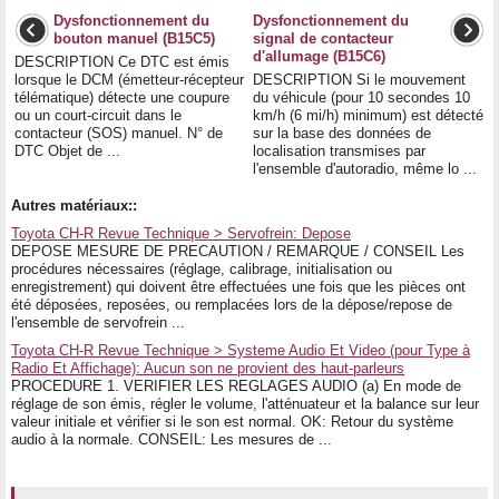
Dysfonctionnement du
Dysfonctionnement du
bouton manuel (B15C5)
signal de contacteur
d'allumage (B15C6)
DESCRIPTION Ce DTC est émis
lorsque le DCM (émetteur-récepteur
DESCRIPTION Si le mouvement
télématique) détecte une coupure
du véhicule (pour 10 secondes 10
ou un court-circuit dans le
km/h (6 mi/h) minimum) est détecté
contacteur (SOS) manuel. N° de
sur la base des données de
DTC Objet de ...
localisation transmises par
l'ensemble d'autoradio, même lo ...
Autres matériaux::
Toyota CH-R Revue Technique > Servofrein: Depose
DEPOSE MESURE DE PRECAUTION / REMARQUE / CONSEIL Les
procédures nécessaires (réglage, calibrage, initialisation ou
enregistrement) qui doivent être effectuées une fois que les pièces ont
été déposées, reposées, ou remplacées lors de la dépose/repose de
l'ensemble de servofrein ...
Toyota CH-R Revue Technique > Systeme Audio Et Video (pour Type à
Radio Et Affichage): Aucun son ne provient des haut-parleurs
PROCEDURE 1. VERIFIER LES REGLAGES AUDIO (a) En mode de
réglage de son émis, régler le volume, l'atténuateur et la balance sur leur
valeur initiale et vérifier si le son est normal. OK: Retour du système
audio à la normale. CONSEIL: Les mesures de ...