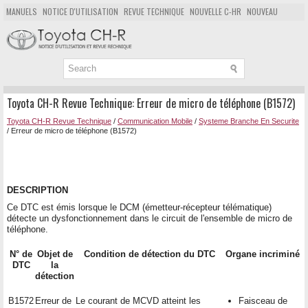
MANUELS
NOTICE D'UTILISATION
REVUE TECHNIQUE
NOUVELLE C-HR
NOUVEAU
POPULAIRE
PLAN DU SITE
CHERCHER
Toyota CH-R Revue Technique: Erreur de micro de téléphone (B1572)
Toyota CH-R Revue Technique
/
Communication Mobile
/
Systeme Branche En Securite
/ Erreur de micro de téléphone (B1572)
DESCRIPTION
Ce DTC est émis lorsque le DCM (émetteur-récepteur télématique)
détecte un dysfonctionnement dans le circuit de l'ensemble de micro de
téléphone.
N° de
Objet de
Condition de détection du DTC
Organe incriminé
DTC
la
détection
B1572
Erreur de
Le courant de MCVD atteint les
Faisceau de