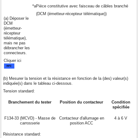
*a
Pièce constitutive avec faisceau de câbles branché
(DCM (émetteur-récepteur télématique))
(a) Déposer le
DCM
(émetteur-
récepteur
télématique),
mais ne pas
débrancher les
connecteurs.
Cliquer ici
(b) Mesurer la tension et la résistance en fonction de la (des) valeur(s)
indiquée(s) dans le tableau ci-dessous.
Tension standard:
Branchement du tester
Position du contacteur
Condition
spécifiée
F134-33 (MCVD) - Masse de
Contacteur d'allumage en
4 à 6 V
carrosserie
position ACC
Résistance standard: