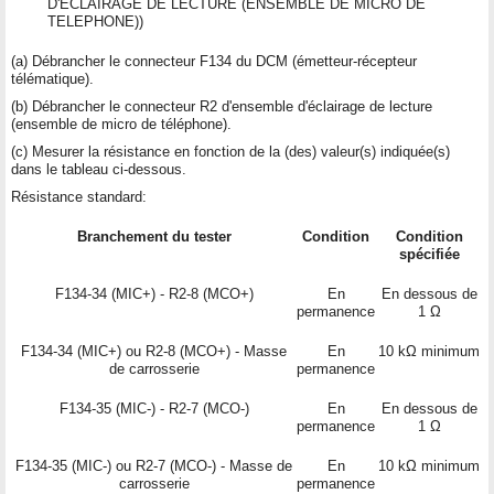
D'ECLAIRAGE DE LECTURE (ENSEMBLE DE MICRO DE
TELEPHONE))
(a) Débrancher le connecteur F134 du DCM (émetteur-récepteur
télématique).
(b) Débrancher le connecteur R2 d'ensemble d'éclairage de lecture
(ensemble de micro de téléphone).
(c) Mesurer la résistance en fonction de la (des) valeur(s) indiquée(s)
dans le tableau ci-dessous.
Résistance standard:
Branchement du tester
Condition
Condition
spécifiée
F134-34 (MIC+) - R2-8 (MCO+)
En
En dessous de
permanence
1 Ω
F134-34 (MIC+) ou R2-8 (MCO+) - Masse
En
10 kΩ minimum
de carrosserie
permanence
F134-35 (MIC-) - R2-7 (MCO-)
En
En dessous de
permanence
1 Ω
F134-35 (MIC-) ou R2-7 (MCO-) - Masse de
En
10 kΩ minimum
carrosserie
permanence