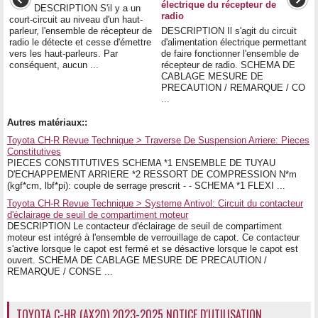
électrique du récepteur de
DESCRIPTION S'il y a un
radio
court-circuit au niveau d'un haut-
parleur, l'ensemble de récepteur de
DESCRIPTION Il s'agit du circuit
radio le détecte et cesse d'émettre
d'alimentation électrique permettant
vers les haut-parleurs. Par
de faire fonctionner l'ensemble de
conséquent, aucun ...
récepteur de radio. SCHEMA DE
CABLAGE MESURE DE
PRECAUTION / REMARQUE / CO
...
Autres matériaux::
Toyota CH-R Revue Technique > Traverse De Suspension Arriere: Pieces
Constitutives
PIECES CONSTITUTIVES SCHEMA *1 ENSEMBLE DE TUYAU
D'ECHAPPEMENT ARRIERE *2 RESSORT DE COMPRESSION N*m
(kgf*cm, lbf*pi): couple de serrage prescrit - - SCHEMA *1 FLEXI ...
Toyota CH-R Revue Technique > Systeme Antivol: Circuit du contacteur
d'éclairage de seuil de compartiment moteur
DESCRIPTION Le contacteur d'éclairage de seuil de compartiment
moteur est intégré à l'ensemble de verrouillage de capot. Ce contacteur
s'active lorsque le capot est fermé et se désactive lorsque le capot est
ouvert. SCHEMA DE CABLAGE MESURE DE PRECAUTION /
REMARQUE / CONSE ...
TOYOTA C-HR (AX20) 2023-2025 NOTICE D'UTILISATION