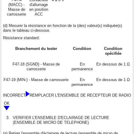
(MACC) -
d'allumage
Masse de
en position
carrosserie
ACC
(d) Mesurer la résistance en fonction de la (des) valeur(s) indiquée(s)
dans le tableau ci-dessous.
Résistance standard:
Branchement du tester
Condition
Condition
spécifiée
F47-18 (SGND) - Masse de
En
En dessous de 1 Ω
carrosserie
permanence
F47-19 (MIN-) - Masse de carrosserie
En
En dessous de 1 Ω
permanence
INCORRECT
REMPLACER L'ENSEMBLE DE RECEPTEUR DE RADIO
OK
3.
VERIFIER L'ENSEMBLE D'ECLAIRAGE DE LECTURE
(ENSEMBLE DE MICRO DE TELEPHONE)
(a) Retirer l'ensemble d'éclairage de lecture (ensemble de micro de