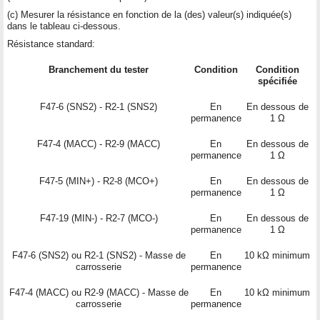
(c) Mesurer la résistance en fonction de la (des) valeur(s) indiquée(s)
dans le tableau ci-dessous.
Résistance standard:
Branchement du tester
Condition
Condition
spécifiée
F47-6 (SNS2) - R2-1 (SNS2)
En
En dessous de
permanence
1 Ω
F47-4 (MACC) - R2-9 (MACC)
En
En dessous de
permanence
1 Ω
F47-5 (MIN+) - R2-8 (MCO+)
En
En dessous de
permanence
1 Ω
F47-19 (MIN-) - R2-7 (MCO-)
En
En dessous de
permanence
1 Ω
F47-6 (SNS2) ou R2-1 (SNS2) - Masse de
En
10 kΩ minimum
carrosserie
permanence
F47-4 (MACC) ou R2-9 (MACC) - Masse de
En
10 kΩ minimum
carrosserie
permanence