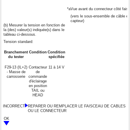
*a
Vue avant du connecteur côté fais
(vers le sous-ensemble de câble en
capteur)
(b) Mesurer la tension en fonction de
la (des) valeur(s) indiquée(s) dans le
tableau ci-dessous.
Tension standard:
Branchement
Condition
Condition
du tester
spécifiée
F29-13 (IL+2)
Contacteur
11 à 14 V
- Masse de
de
carrosserie
commande
d'éclairage
en position
TAIL ou
HEAD
INCORRECT
REPARER OU REMPLACER LE FAISCEAU DE CABLES
OU LE CONNECTEUR
OK