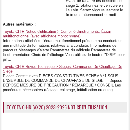
Avant de rabattre les dossiers de
siège 1. Stationnez le véhicule en
lieu sûr. Serrez vigoureusement le
frein de stationnement et mett ...
Autres matériaux::
Toyota CH-R Notice d'utilisation > Combiné d'instruments: Écran
multifonctionnel (avec affichage monochrome)
Informations affichées L'écran multifonctionnel présente au conducteur
une multitude d'informations relatives à la conduite. Informations de
parcours Messages d'alerte Paramètres du véhicule Paramètres de
l'instrumentation Choix de l'affichage Vous utilisez le bouton "DISP" pour
pil ...
Toyota CH-R Revue Technique > Sieges: Commande De Chauffage De
Siege
Pieces Constitutives PIECES CONSTITUTIVES SCHEMA *1 SOUS-
ENSEMBLE DE COMMANDE DE CHAUFFAGE DE SIEGE - - Depose
DEPOSE MESURE DE PRECAUTION / REMARQUE / CONSEIL Les
procédures nécessaires (réglage, calibrage, initialisation ou enreg ...
TOYOTA C-HR (AX20) 2023-2025 NOTICE D'UTILISATION