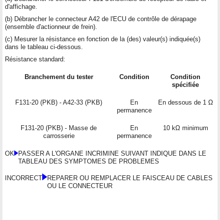
d'affichage.
(b) Débrancher le connecteur A42 de l'ECU de contrôle de dérapage
(ensemble d'actionneur de frein).
(c) Mesurer la résistance en fonction de la (des) valeur(s) indiquée(s)
dans le tableau ci-dessous.
Résistance standard:
Branchement du tester
Condition
Condition
spécifiée
F131-20 (PKB) - A42-33 (PKB)
En
En dessous de 1 Ω
permanence
F131-20 (PKB) - Masse de
En
10 kΩ minimum
carrosserie
permanence
OK
PASSER A L'ORGANE INCRIMINE SUIVANT INDIQUE DANS LE
TABLEAU DES SYMPTOMES DE PROBLEMES
INCORRECT
REPARER OU REMPLACER LE FAISCEAU DE CABLES
OU LE CONNECTEUR