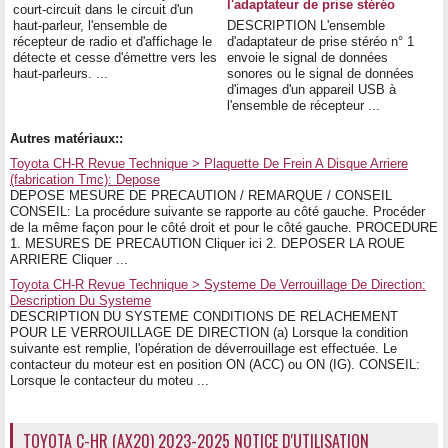
l'adaptateur de prise stéréo
court-circuit dans le circuit d'un
haut-parleur, l'ensemble de
DESCRIPTION L'ensemble
récepteur de radio et d'affichage le
d'adaptateur de prise stéréo n° 1
détecte et cesse d'émettre vers les
envoie le signal de données
haut-parleurs. ...
sonores ou le signal de données
d'images d'un appareil USB à
l'ensemble de récepteur ...
Autres matériaux::
Toyota CH-R Revue Technique > Plaquette De Frein A Disque Arriere
(fabrication Tmc): Depose
DEPOSE MESURE DE PRECAUTION / REMARQUE / CONSEIL
CONSEIL: La procédure suivante se rapporte au côté gauche. Procéder
de la même façon pour le côté droit et pour le côté gauche. PROCEDURE
1. MESURES DE PRECAUTION Cliquer ici 2. DEPOSER LA ROUE
ARRIERE Cliquer ...
Toyota CH-R Revue Technique > Systeme De Verrouillage De Direction:
Description Du Systeme
DESCRIPTION DU SYSTEME CONDITIONS DE RELACHEMENT
POUR LE VERROUILLAGE DE DIRECTION (a) Lorsque la condition
suivante est remplie, l'opération de déverrouillage est effectuée. Le
contacteur du moteur est en position ON (ACC) ou ON (IG). CONSEIL:
Lorsque le contacteur du moteu ...
TOYOTA C-HR (AX20) 2023-2025 NOTICE D'UTILISATION