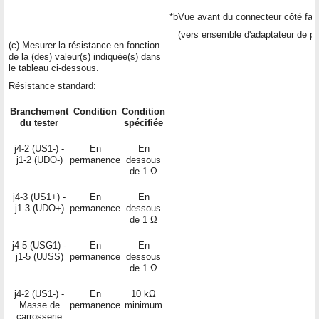
*b
Vue avant du connecteur côté fai
(vers ensemble d'adaptateur de pri
(c) Mesurer la résistance en fonction
de la (des) valeur(s) indiquée(s) dans
le tableau ci-dessous.
Résistance standard:
Branchement
Condition
Condition
du tester
spécifiée
j4-2 (US1-) -
En
En
j1-2 (UDO-)
permanence
dessous
de 1 Ω
j4-3 (US1+) -
En
En
j1-3 (UDO+)
permanence
dessous
de 1 Ω
j4-5 (USG1) -
En
En
j1-5 (UJSS)
permanence
dessous
de 1 Ω
j4-2 (US1-) -
En
10 kΩ
Masse de
permanence
minimum
carrosserie