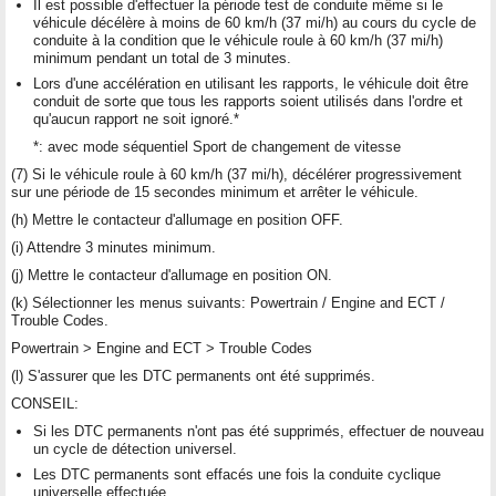
Il est possible d'effectuer la période test de conduite même si le
véhicule décélère à moins de 60 km/h (37 mi/h) au cours du cycle de
conduite à la condition que le véhicule roule à 60 km/h (37 mi/h)
minimum pendant un total de 3 minutes.
Lors d'une accélération en utilisant les rapports, le véhicule doit être
conduit de sorte que tous les rapports soient utilisés dans l'ordre et
qu'aucun rapport ne soit ignoré.*
*: avec mode séquentiel Sport de changement de vitesse
(7) Si le véhicule roule à 60 km/h (37 mi/h), décélérer progressivement
sur une période de 15 secondes minimum et arrêter le véhicule.
(h) Mettre le contacteur d'allumage en position OFF.
(i) Attendre 3 minutes minimum.
(j) Mettre le contacteur d'allumage en position ON.
(k) Sélectionner les menus suivants: Powertrain / Engine and ECT /
Trouble Codes.
Powertrain > Engine and ECT > Trouble Codes
(l) S'assurer que les DTC permanents ont été supprimés.
CONSEIL:
Si les DTC permanents n'ont pas été supprimés, effectuer de nouveau
un cycle de détection universel.
Les DTC permanents sont effacés une fois la conduite cyclique
universelle effectuée.