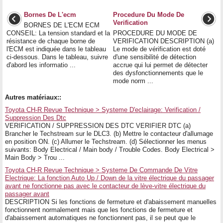
Bornes De L'ecm
Procedure Du Mode De
Verification
BORNES DE L'ECM ECM
CONSEIL: La tension standard et la
PROCEDURE DU MODE DE
résistance de chaque borne de
VERIFICATION DESCRIPTION (a)
l'ECM est indiquée dans le tableau
Le mode de vérification est doté
ci-dessous. Dans le tableau, suivre
d'une sensibilité de détection
d'abord les informatio ...
accrue qui lui permet de détecter
des dysfonctionnements que le
mode norm ...
Autres matériaux::
Toyota CH-R Revue Technique > Systeme D'eclairage: Verification /
Suppression Des Dtc
VERIFICATION / SUPPRESSION DES DTC VERIFIER DTC (a)
Brancher le Techstream sur le DLC3. (b) Mettre le contacteur d'allumage
en position ON. (c) Allumer le Techstream. (d) Sélectionner les menus
suivants: Body Electrical / Main body / Trouble Codes. Body Electrical >
Main Body > Trou ...
Toyota CH-R Revue Technique > Systeme De Commande De Vitre
Electrique: La fonction Auto Up / Down de la vitre électrique du passager
avant ne fonctionne pas avec le contacteur de lève-vitre électrique du
passager avant
DESCRIPTION Si les fonctions de fermeture et d'abaissement manuelles
fonctionnent normalement mais que les fonctions de fermeture et
d'abaissement automatiques ne fonctionnent pas, il se peut que le