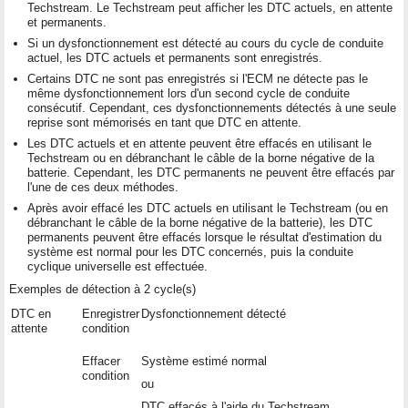
Techstream. Le Techstream peut afficher les DTC actuels, en attente
et permanents.
Si un dysfonctionnement est détecté au cours du cycle de conduite
actuel, les DTC actuels et permanents sont enregistrés.
Certains DTC ne sont pas enregistrés si l'ECM ne détecte pas le
même dysfonctionnement lors d'un second cycle de conduite
consécutif. Cependant, ces dysfonctionnements détectés à une seule
reprise sont mémorisés en tant que DTC en attente.
Les DTC actuels et en attente peuvent être effacés en utilisant le
Techstream ou en débranchant le câble de la borne négative de la
batterie. Cependant, les DTC permanents ne peuvent être effacés par
l'une de ces deux méthodes.
Après avoir effacé les DTC actuels en utilisant le Techstream (ou en
débranchant le câble de la borne négative de la batterie), les DTC
permanents peuvent être effacés lorsque le résultat d'estimation du
système est normal pour les DTC concernés, puis la conduite
cyclique universelle est effectuée.
Exemples de détection à 2 cycle(s)
DTC en
Enregistrer
Dysfonctionnement détecté
attente
condition
Effacer
Système estimé normal
condition
ou
DTC effacés à l'aide du Techstream