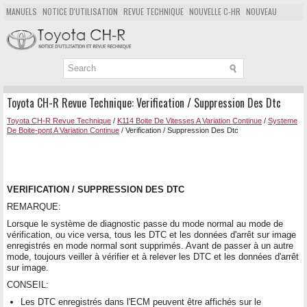
MANUELS
NOTICE D'UTILISATION
REVUE TECHNIQUE
NOUVELLE C-HR
NOUVEAU
POPULAIRE
PLAN DU SITE
CHERCHER
Toyota CH-R Revue Technique: Verification / Suppression Des Dtc
Toyota CH-R Revue Technique
/
K114 Boite De Vitesses A Variation Continue
/
Systeme
De Boite-pont A Variation Continue
/ Verification / Suppression Des Dtc
VERIFICATION / SUPPRESSION DES DTC
REMARQUE:
Lorsque le système de diagnostic passe du mode normal au mode de
vérification, ou vice versa, tous les DTC et les données d'arrêt sur image
enregistrés en mode normal sont supprimés. Avant de passer à un autre
mode, toujours veiller à vérifier et à relever les DTC et les données d'arrêt
sur image.
CONSEIL:
Les DTC enregistrés dans l'ECM peuvent être affichés sur le