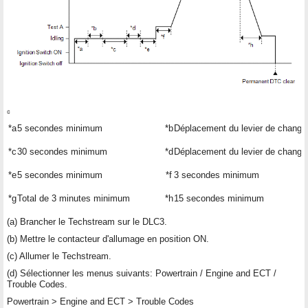
*a
5 secondes minimum
*b
Déplacement du levier de change
*c
30 secondes minimum
*d
Déplacement du levier de change
*e
5 secondes minimum
*f
3 secondes minimum
*g
Total de 3 minutes minimum
*h
15 secondes minimum
(a) Brancher le Techstream sur le DLC3.
(b) Mettre le contacteur d'allumage en position ON.
(c) Allumer le Techstream.
(d) Sélectionner les menus suivants: Powertrain / Engine and ECT /
Trouble Codes.
Powertrain > Engine and ECT > Trouble Codes