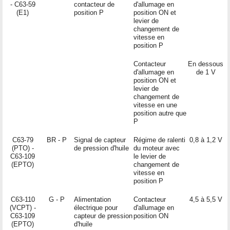
- C63-59
contacteur de
d'allumage en
(E1)
position P
position ON et
levier de
changement de
vitesse en
position P
Contacteur
En dessous
d'allumage en
de 1 V
position ON et
levier de
changement de
vitesse en une
position autre que
P
C63-79
BR - P
Signal de capteur
Régime de ralenti
0,8 à 1,2 V
(PTO) -
de pression d'huile
du moteur avec
C63-109
le levier de
(EPTO)
changement de
vitesse en
position P
C63-110
G - P
Alimentation
Contacteur
4,5 à 5,5 V
(VCPT) -
électrique pour
d'allumage en
C63-109
capteur de pression
position ON
(EPTO)
d'huile