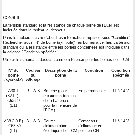
CONSEIL:
La tension standard et la résistance de chaque borne de l'ECM est
indiquée dans le tableau ci-dessous.
Dans le tableau, suivre d'abord les informations reprises sous "Condition".
Rechercher sous "N° de borne (symbole)" les bornes à vérifier. La tension
standard ou la résistance entre les bornes concernées est indiquée dans
la colonne "Condition spécifiée".
Utiliser le schéma ci-dessus comme référence pour les bornes de l'ECM.
N° de
Couleur
Description de la
Condition
Condition
borne
du
borne
spécifiée
(symbole)
câblage
A38-1
R - W-B
Batterie (pour
En permanence
11 à 14 V
(BATT) -
mesurer la tension
C63-59
de la batterie et
(E1)
pour la mémoire de
l'ECM)
A38-2 (+B)
B - W-B
Source
Contacteur
11 à 14 V
- C63-59
d'alimentation
d'allumage en
(E1)
électrique de l'ECM
position ON