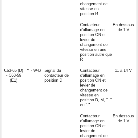
changement de
vitesse en
position R
Contacteur
En dessous
d'allumage en
de 1 V
position ON et
levier de
changement de
vitesse en une
position autre que
R
C63-65 (D)
Y - W-B
Signal du
Contacteur
11 à 14 V
- C63-59
contacteur de
d'allumage en
(E1)
position D
position ON et
levier de
changement de
vitesse en
position D, M, "+"
ou "-"
Contacteur
En dessous
d'allumage en
de 1 V
position ON et
levier de
changement de