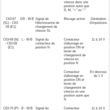
vitesse dans une
position autre que
D, M, "+" ou "-"
C63-67
GR - W-B
Signal de
Blocage activé
Génération
(SL) - C63-
l'électrovanne de
d'impulsions
59 (E1)
changement de
vitesse SL
C63-69 (N)
L - W-B
Signal du
Contacteur
11 à 14 V
- C63-59
contacteur de
d'allumage en
(E1)
position N
position ON et
levier de
changement de
vitesse en
position N
Contacteur
En dessous
d'allumage en
de 1 V
position ON et
levier de
changement de
vitesse en une
position autre que
N
C63-70 (P)
B - W-B
Signal du
Contacteur
11 à 14 V