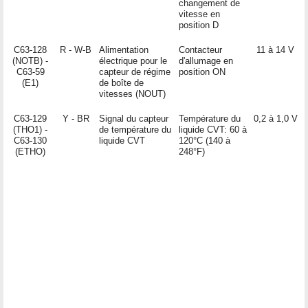
changement de
vitesse en
position D
C63-128
R - W-B
Alimentation
Contacteur
11 à 14 V
(NOTB) -
électrique pour le
d'allumage en
C63-59
capteur de régime
position ON
(E1)
de boîte de
vitesses (NOUT)
C63-129
Y - BR
Signal du capteur
Température du
0,2 à 1,0 V
(THO1) -
de température du
liquide CVT: 60 à
C63-130
liquide CVT
120°C (140 à
(ETHO)
248°F)