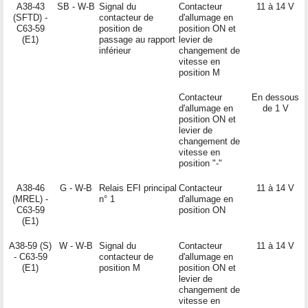
A38-43
SB - W-B
Signal du
Contacteur
11 à 14 V
(SFTD) -
contacteur de
d'allumage en
C63-59
position de
position ON et
(E1)
passage au rapport
levier de
inférieur
changement de
vitesse en
position M
Contacteur
En dessous
d'allumage en
de 1 V
position ON et
levier de
changement de
vitesse en
position "-"
A38-46
G - W-B
Relais EFI principal
Contacteur
11 à 14 V
(MREL) -
n° 1
d'allumage en
C63-59
position ON
(E1)
A38-59 (S)
W - W-B
Signal du
Contacteur
11 à 14 V
- C63-59
contacteur de
d'allumage en
(E1)
position M
position ON et
levier de
changement de
vitesse en