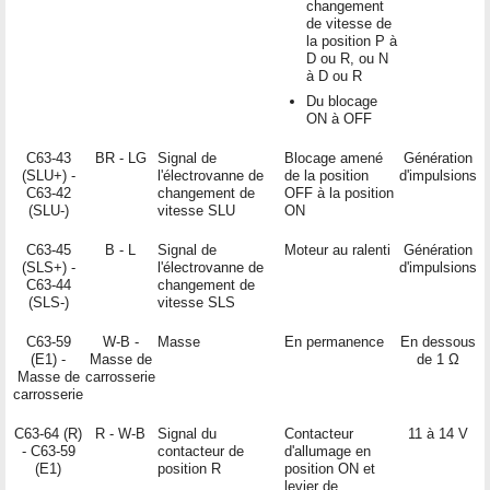
changement
de vitesse de
la position P à
D ou R, ou N
à D ou R
Du blocage
ON à OFF
C63-43
BR - LG
Signal de
Blocage amené
Génération
(SLU+) -
l'électrovanne de
de la position
d'impulsions
C63-42
changement de
OFF à la position
(SLU-)
vitesse SLU
ON
C63-45
B - L
Signal de
Moteur au ralenti
Génération
(SLS+) -
l'électrovanne de
d'impulsions
C63-44
changement de
(SLS-)
vitesse SLS
C63-59
W-B -
Masse
En permanence
En dessous
(E1) -
Masse de
de 1 Ω
Masse de
carrosserie
carrosserie
C63-64 (R)
R - W-B
Signal du
Contacteur
11 à 14 V
- C63-59
contacteur de
d'allumage en
(E1)
position R
position ON et
levier de