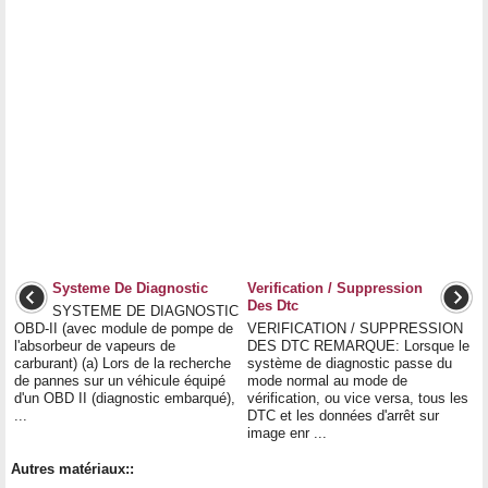
Systeme De Diagnostic
Verification / Suppression
Des Dtc
SYSTEME DE DIAGNOSTIC
OBD-II (avec module de pompe de
VERIFICATION / SUPPRESSION
l'absorbeur de vapeurs de
DES DTC REMARQUE: Lorsque le
carburant) (a) Lors de la recherche
système de diagnostic passe du
de pannes sur un véhicule équipé
mode normal au mode de
d'un OBD II (diagnostic embarqué),
vérification, ou vice versa, tous les
...
DTC et les données d'arrêt sur
image enr ...
Autres matériaux::