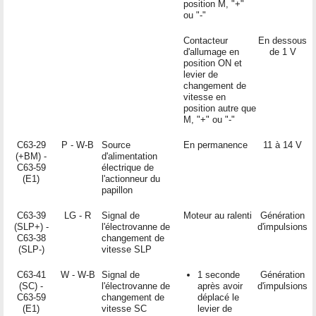
position M, "+"
ou "-"
Contacteur
En dessous
d'allumage en
de 1 V
position ON et
levier de
changement de
vitesse en
position autre que
M, "+" ou "-"
C63-29
P - W-B
Source
En permanence
11 à 14 V
(+BM) -
d'alimentation
C63-59
électrique de
(E1)
l'actionneur du
papillon
C63-39
LG - R
Signal de
Moteur au ralenti
Génération
(SLP+) -
l'électrovanne de
d'impulsions
C63-38
changement de
(SLP-)
vitesse SLP
C63-41
W - W-B
Signal de
1 seconde
Génération
(SC) -
l'électrovanne de
après avoir
d'impulsions
C63-59
changement de
déplacé le
(E1)
vitesse SC
levier de