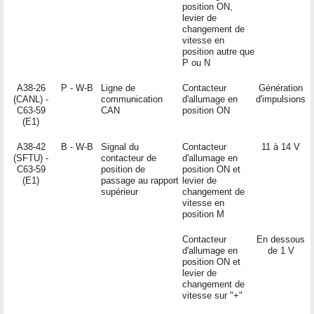
position ON,
levier de
changement de
vitesse en
position autre que
P ou N
A38-26
P - W-B
Ligne de
Contacteur
Génération
(CANL) -
communication
d'allumage en
d'impulsions
C63-59
CAN
position ON
(E1)
A38-42
B - W-B
Signal du
Contacteur
11 à 14 V
(SFTU) -
contacteur de
d'allumage en
C63-59
position de
position ON et
(E1)
passage au rapport
levier de
supérieur
changement de
vitesse en
position M
Contacteur
En dessous
d'allumage en
de 1 V
position ON et
levier de
changement de
vitesse sur "+"