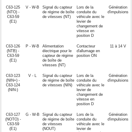
C63-125
V - W-B
Signal du capteur
Lors de la
Génération
(NTO) -
de régime de boîte
conduite du
d'impulsions
C63-59
de vitesses (NT)
véhicule avec le
(E1)
levier de
changement de
vitesse en
position D
C63-126
P - W-B
Alimentation
Contacteur
11 à 14 V
(NTB) -
électrique pour le
d'allumage en
C63-59
capteur de régime
position ON
(E1)
de boîte de
vitesses (NT)
C63-123
V - L
Signal du capteur
Lors de la
Génération
(NIN+) -
de régime de boîte
conduite du
d'impulsions
C63-124
de vitesses (NIN)
véhicule avec le
(NIN-)
levier de
changement de
vitesse en
position D
C63-127
G - W-B
Signal du capteur
Lors de la
Génération
(NOTO) -
de régime de boîte
conduite du
d'impulsions
C63-59
de vitesses
véhicule avec le
(E1)
(NOUT)
levier de