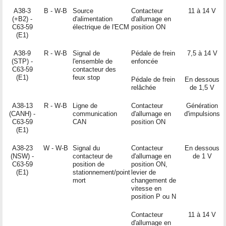
A38-3
B - W-B
Source
Contacteur
11 à 14 V
(+B2) -
d'alimentation
d'allumage en
C63-59
électrique de l'ECM
position ON
(E1)
A38-9
R - W-B
Signal de
Pédale de frein
7,5 à 14 V
(STP) -
l'ensemble de
enfoncée
C63-59
contacteur des
(E1)
feux stop
Pédale de frein
En dessous
relâchée
de 1,5 V
A38-13
R - W-B
Ligne de
Contacteur
Génération
(CANH) -
communication
d'allumage en
d'impulsions
C63-59
CAN
position ON
(E1)
A38-23
W - W-B
Signal du
Contacteur
En dessous
(NSW) -
contacteur de
d'allumage en
de 1 V
C63-59
position de
position ON,
(E1)
stationnement/point
levier de
mort
changement de
vitesse en
position P ou N
Contacteur
11 à 14 V
d'allumage en