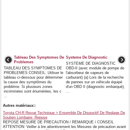
Tableau Des Symptomes De
Systeme De Diagnostic
Problemes
SYSTEME DE DIAGNOSTIC
TABLEAU DES SYMPTOMES DE
OBD-II (avec module de pompe de
PROBLEMES CONSEIL: Utiliser le
l'absorbeur de vapeurs de
tableau ci-dessous pour déterminer
carburant) (a) Lors de la recherche
la cause des symptômes du
de pannes sur un véhicule équipé
problème. Si plusieurs zones
d'un OBD II (diagnostic embarqué),
incriminées sont énumérées, les c
...
...
Autres matériaux::
Toyota CH-R Revue Technique > Ensemble De Dispositif De Reglage De
Soutien Lombaire: Repose
REPOSE MESURE DE PRECAUTION / REMARQUE / CONSEIL
ATTENTION: Veiller à lire attentivement les Mesures de précaution avant