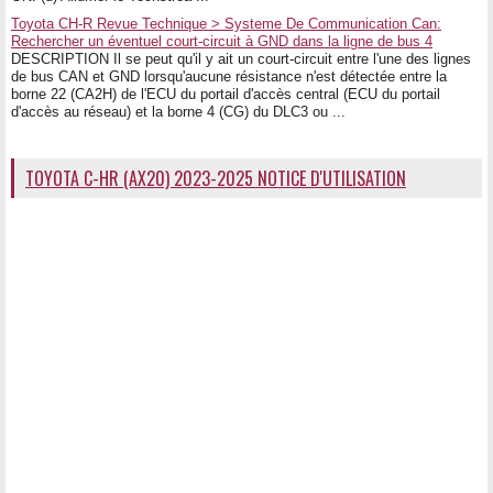
Toyota CH-R Revue Technique > Systeme De Communication Can:
Rechercher un éventuel court-circuit à GND dans la ligne de bus 4
DESCRIPTION Il se peut qu'il y ait un court-circuit entre l'une des lignes
de bus CAN et GND lorsqu'aucune résistance n'est détectée entre la
borne 22 (CA2H) de l'ECU du portail d'accès central (ECU du portail
d'accès au réseau) et la borne 4 (CG) du DLC3 ou ...
TOYOTA C-HR (AX20) 2023-2025 NOTICE D'UTILISATION