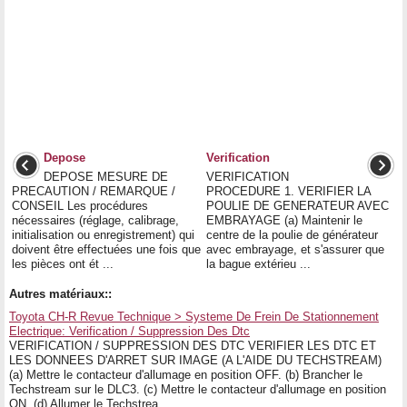
Depose
Verification
DEPOSE MESURE DE
VERIFICATION
PRECAUTION / REMARQUE /
PROCEDURE 1. VERIFIER LA
CONSEIL Les procédures
POULIE DE GENERATEUR AVEC
nécessaires (réglage, calibrage,
EMBRAYAGE (a) Maintenir le
initialisation ou enregistrement) qui
centre de la poulie de générateur
doivent être effectuées une fois que
avec embrayage, et s'assurer que
les pièces ont ét ...
la bague extérieu ...
Autres matériaux::
Toyota CH-R Revue Technique > Systeme De Frein De Stationnement
Electrique: Verification / Suppression Des Dtc
VERIFICATION / SUPPRESSION DES DTC VERIFIER LES DTC ET
LES DONNEES D'ARRET SUR IMAGE (A L'AIDE DU TECHSTREAM)
(a) Mettre le contacteur d'allumage en position OFF. (b) Brancher le
Techstream sur le DLC3. (c) Mettre le contacteur d'allumage en position
ON. (d) Allumer le Techstrea ...