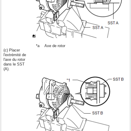
*a
Axe de rotor
(c) Placer
l'extrémité de
l'axe du rotor
dans le SST
(A).