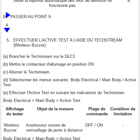
Seule la réponse automatique des feux de détresse ne
B
fonctionne pas
B
PASSER AU POINT 9
A
5.
EFFECTUER L'ACTIVE TEST A L'AIDE DU TECHSTREAM
(Wireless Buzzer)
(a) Brancher le Techstream sur le DLC3.
(b) Mettre le contacteur d'allumage en position ON.
(c) Allumer le Techstream.
(d) Sélectionner les menus suivants: Body Electrical / Main Body / Active
Test.
(e) Effectuer l'Active Test en suivant les indications du Techstream.
Body Electrical > Main Body > Active Test
Affichage
Objet de la mesure
Plage de
Condition de
du tester
commande
limitation
Wireless
Avertisseur sonore de
OFF / ON
-
Buzzer
verrouillage de porte à distance
Body Electrical > Main Body > Active Test