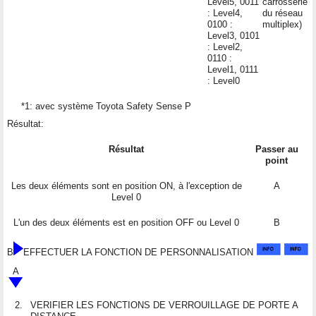
Level5, 0011
carrosserie
: Level4,
du réseau
0100 :
multiplex)
Level3, 0101
: Level2,
0110 :
Level1, 0111
: Level0
*1: avec système Toyota Safety Sense P
Résultat:
Résultat
Passer au
point
Les deux éléments sont en position ON, à l'exception de
A
Level 0
L'un des deux éléments est en position OFF ou Level 0
B
B
EFFECTUER LA FONCTION DE PERSONNALISATION
A
2.
VERIFIER LES FONCTIONS DE VERROUILLAGE DE PORTE A