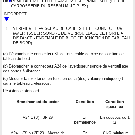
OK
REMPLACER L'ECU DE CARROSSERIE PRINCIPALE (ECU DE
CARROSSERIE DU RESEAU MULTIPLEX)
INCORRECT
8.
VERIFIER LE FAISCEAU DE CABLES ET LE CONNECTEUR
(AVERTISSEUR SONORE DE VERROUILLAGE DE PORTE A
DISTANCE - ENSEMBLE DE BLOC DE JONCTION DE TABLEAU
DE BORD)
(a) Débrancher le connecteur 3F de l'ensemble de bloc de jonction de
tableau de bord.
(b) Débrancher le connecteur A24 de l'avertisseur sonore de verrouillage
des portes à distance.
(c) Mesurer la résistance en fonction de la (des) valeur(s) indiquée(s)
dans le tableau ci-dessous.
Résistance standard:
Branchement du tester
Condition
Condition
spécifiée
A24-1 (B) - 3F-29
En
En dessous de 1
permanence
Ω
A24-1 (B) ou 3F-29 - Masse de
En
10 kΩ minimum