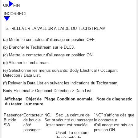
OK
FIN
INCORRECT
5.
RELEVER LA VALEUR A L'AIDE DU TECHSTREAM
(a) Mettre le contacteur d'allumage en position OFF.
(b) Brancher le Techstream sur le DLC3.
(c) Mettre le contacteur d'allumage en position ON.
(d) Allumer le Techstream.
(e) Sélectionner les menus suivants: Body Electrical / Occupant
Detection / Data List.
(f) Relever la Data List en suivant les indications du Techstream.
Body Electrical > Occupant Detection > Data List
Affichage
Objet de
Plage
Condition normale
Note de diagnostic
du tester
la mesure
Passenger
Contacteur
NG,
Set: La ceinture de
"NG" s'affiche dès que
Buckle
de boucle
Set or
sécurité du passager
le contacteur
SW
côté
Unset
avant est bouclée
d'allumage est mis en
passager
position ON.
Unset: La ceinture
de sécurité du