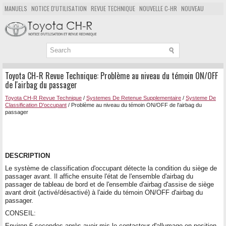
MANUELS
NOTICE D'UTILISATION
REVUE TECHNIQUE
NOUVELLE C-HR
NOUVEAU
POPULAIRE
PLAN DU SITE
CHERCHER
Toyota CH-R Revue Technique: Problème au niveau du témoin ON/OFF
de l'airbag du passager
Toyota CH-R Revue Technique
/
Systemes De Retenue Supplementaire
/
Systeme De
Classification D'occupant
/ Problème au niveau du témoin ON/OFF de l'airbag du
passager
DESCRIPTION
Le système de classification d'occupant détecte la condition du siège de
passager avant. Il affiche ensuite l'état de l'ensemble d'airbag du
passager de tableau de bord et de l'ensemble d'airbag d'assise de siège
avant droit (activé/désactivé) à l'aide du témoin ON/OFF d'airbag du
passager.
CONSEIL:
Environ 6 secondes après avoir mis le contacteur d'allumage en position