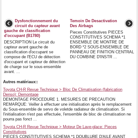
Dysfonctionnement du
Temoin De Desactivation
circuit du capteur avant
Des Airbags
gauche de classification
Pieces Constitutives PIECES
d'occupant (B1780)
CONSTITUTIVES SCHEMA *1
DESCRIPTION Le circuit du
ENSEMBLE DE MONTRE DE
capteur avant gauche de
BORD *2 SOUS-ENSEMBLE DE
classification d'occupant se
PANNEAU DE FINITION CENTRAL
compose de l'ECU de détection
DU COMBINE D'INSTR ...
d'occupant et capteur de détection
de charge sur le sous-ensemble
avant. ...
Autres matériaux::
Toyota CH-R Revue Technique > Bloc De Climatisation (fabrication
Denso): Demontage
DEMONTAGE PROCEDURE 1. MESURES DE PRECAUTION
REMARQUE: Veiller à effectuer une initialisation après le remplacement
du Sous-ensemble de servo de voletde radiateur de climatisation. Si
l'initialisation n'est pas effectuée, l'ensemble de bloc de climatisation ne
pourra pas fonct ...
Toyota CH-R Revue Technique > Moteur De Lave-glace: Pieces
Constitutives
PIECES CONSTITUTIVES SCHEMA *1 DOUBLURE D'AILE AVANT