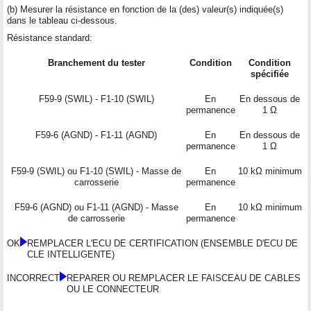
(b) Mesurer la résistance en fonction de la (des) valeur(s) indiquée(s)
dans le tableau ci-dessous.
Résistance standard:
Branchement du tester
Condition
Condition
spécifiée
F59-9 (SWIL) - F1-10 (SWIL)
En
En dessous de
permanence
1 Ω
F59-6 (AGND) - F1-11 (AGND)
En
En dessous de
permanence
1 Ω
F59-9 (SWIL) ou F1-10 (SWIL) - Masse de
En
10 kΩ minimum
carrosserie
permanence
F59-6 (AGND) ou F1-11 (AGND) - Masse
En
10 kΩ minimum
de carrosserie
permanence
OK
REMPLACER L'ECU DE CERTIFICATION (ENSEMBLE D'ECU DE
CLE INTELLIGENTE)
INCORRECT
REPARER OU REMPLACER LE FAISCEAU DE CABLES
OU LE CONNECTEUR