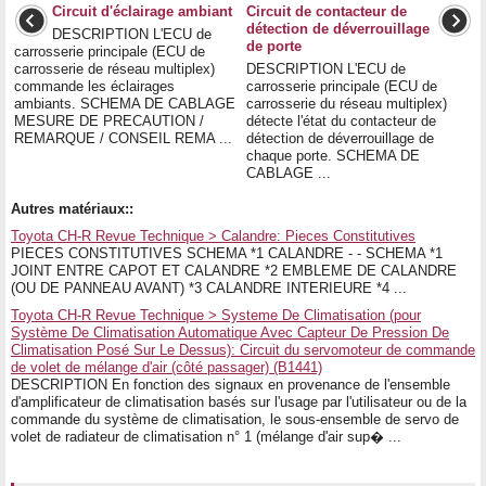
Circuit d'éclairage ambiant
Circuit de contacteur de
détection de déverrouillage
DESCRIPTION L'ECU de
de porte
carrosserie principale (ECU de
carrosserie de réseau multiplex)
DESCRIPTION L'ECU de
commande les éclairages
carrosserie principale (ECU de
ambiants. SCHEMA DE CABLAGE
carrosserie du réseau multiplex)
MESURE DE PRECAUTION /
détecte l'état du contacteur de
REMARQUE / CONSEIL REMA ...
détection de déverrouillage de
chaque porte. SCHEMA DE
CABLAGE ...
Autres matériaux::
Toyota CH-R Revue Technique > Calandre: Pieces Constitutives
PIECES CONSTITUTIVES SCHEMA *1 CALANDRE - - SCHEMA *1
JOINT ENTRE CAPOT ET CALANDRE *2 EMBLEME DE CALANDRE
(OU DE PANNEAU AVANT) *3 CALANDRE INTERIEURE *4 ...
Toyota CH-R Revue Technique > Systeme De Climatisation (pour
Système De Climatisation Automatique Avec Capteur De Pression De
Climatisation Posé Sur Le Dessus): Circuit du servomoteur de commande
de volet de mélange d'air (côté passager) (B1441)
DESCRIPTION En fonction des signaux en provenance de l'ensemble
d'amplificateur de climatisation basés sur l'usage par l'utilisateur ou de la
commande du système de climatisation, le sous-ensemble de servo de
volet de radiateur de climatisation n° 1 (mélange d'air sup� ...