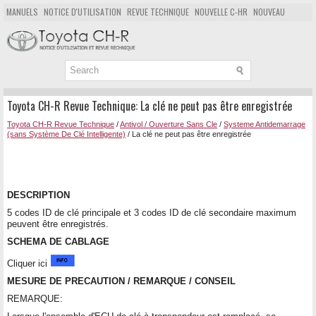
MANUELS
NOTICE D'UTILISATION
REVUE TECHNIQUE
NOUVELLE C-HR
NOUVEAU
POPULAIRE
PLAN DU SITE
CHERCHER
Toyota CH-R Revue Technique: La clé ne peut pas être enregistrée
Toyota CH-R Revue Technique
/
Antivol / Ouverture Sans Cle
/
Systeme Antidemarrage
(sans Système De Clé Intelligente)
/ La clé ne peut pas être enregistrée
DESCRIPTION
5 codes ID de clé principale et 3 codes ID de clé secondaire maximum
peuvent être enregistrés.
SCHEMA DE CABLAGE
Cliquer ici
MESURE DE PRECAUTION / REMARQUE / CONSEIL
REMARQUE: