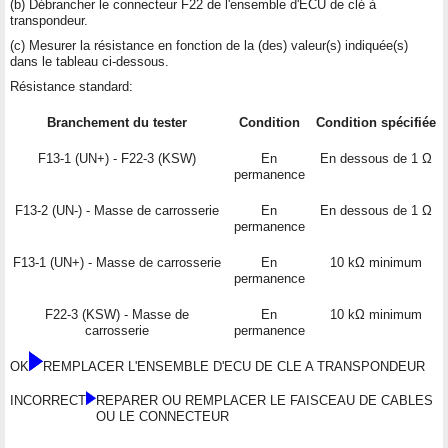
(b) Débrancher le connecteur F22 de l'ensemble d'ECU de clé à
transpondeur.
(c) Mesurer la résistance en fonction de la (des) valeur(s) indiquée(s)
dans le tableau ci-dessous.
Résistance standard:
Branchement du tester
Condition
Condition spécifiée
F13-1 (UN+) - F22-3 (KSW)
En
En dessous de 1 Ω
permanence
F13-2 (UN-) - Masse de carrosserie
En
En dessous de 1 Ω
permanence
F13-1 (UN+) - Masse de carrosserie
En
10 kΩ minimum
permanence
F22-3 (KSW) - Masse de
En
10 kΩ minimum
carrosserie
permanence
OK
REMPLACER L'ENSEMBLE D'ECU DE CLE A TRANSPONDEUR
INCORRECT
REPARER OU REMPLACER LE FAISCEAU DE CABLES
OU LE CONNECTEUR