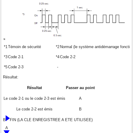
*1
Témoin de sécurité
*2
Normal (le système antidémarrage foncti
*3
Code 2-1
*4
Code 2-2
*5
Code 2-3
-
Résultat:
Résultat
Passer au point
Le code 2-1 ou le code 2-3 est émis
A
Le code 2-2 est émis
B
B
FIN (LA CLE ENREGISTREE A ETE UTILISEE)
A