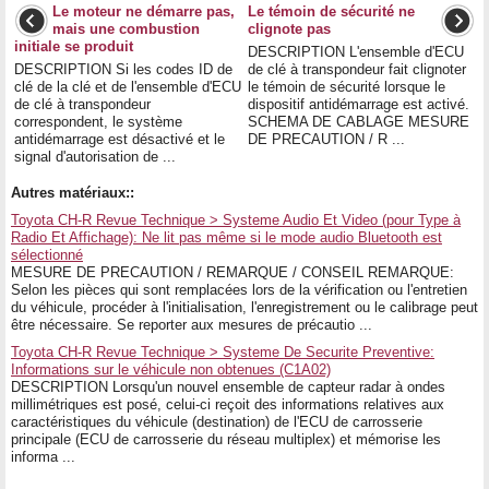
Le moteur ne démarre pas,
Le témoin de sécurité ne
mais une combustion
clignote pas
initiale se produit
DESCRIPTION L'ensemble d'ECU
DESCRIPTION Si les codes ID de
de clé à transpondeur fait clignoter
clé de la clé et de l'ensemble d'ECU
le témoin de sécurité lorsque le
de clé à transpondeur
dispositif antidémarrage est activé.
correspondent, le système
SCHEMA DE CABLAGE MESURE
antidémarrage est désactivé et le
DE PRECAUTION / R ...
signal d'autorisation de ...
Autres matériaux::
Toyota CH-R Revue Technique > Systeme Audio Et Video (pour Type à
Radio Et Affichage): Ne lit pas même si le mode audio Bluetooth est
sélectionné
MESURE DE PRECAUTION / REMARQUE / CONSEIL REMARQUE:
Selon les pièces qui sont remplacées lors de la vérification ou l'entretien
du véhicule, procéder à l'initialisation, l'enregistrement ou le calibrage peut
être nécessaire. Se reporter aux mesures de précautio ...
Toyota CH-R Revue Technique > Systeme De Securite Preventive:
Informations sur le véhicule non obtenues (C1A02)
DESCRIPTION Lorsqu'un nouvel ensemble de capteur radar à ondes
millimétriques est posé, celui-ci reçoit des informations relatives aux
caractéristiques du véhicule (destination) de l'ECU de carrosserie
principale (ECU de carrosserie du réseau multiplex) et mémorise les
informa ...