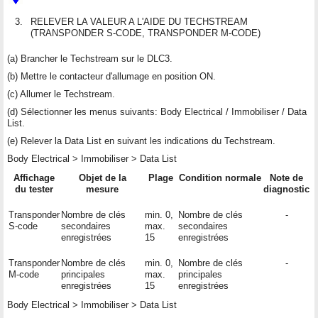
3.
RELEVER LA VALEUR A L'AIDE DU TECHSTREAM
(TRANSPONDER S-CODE, TRANSPONDER M-CODE)
(a) Brancher le Techstream sur le DLC3.
(b) Mettre le contacteur d'allumage en position ON.
(c) Allumer le Techstream.
(d) Sélectionner les menus suivants: Body Electrical / Immobiliser / Data
List.
(e) Relever la Data List en suivant les indications du Techstream.
Body Electrical > Immobiliser > Data List
Affichage
Objet de la
Plage
Condition normale
Note de
du tester
mesure
diagnostic
Transponder
Nombre de clés
min. 0,
Nombre de clés
-
S-code
secondaires
max.
secondaires
enregistrées
15
enregistrées
Transponder
Nombre de clés
min. 0,
Nombre de clés
-
M-code
principales
max.
principales
enregistrées
15
enregistrées
Body Electrical > Immobiliser > Data List