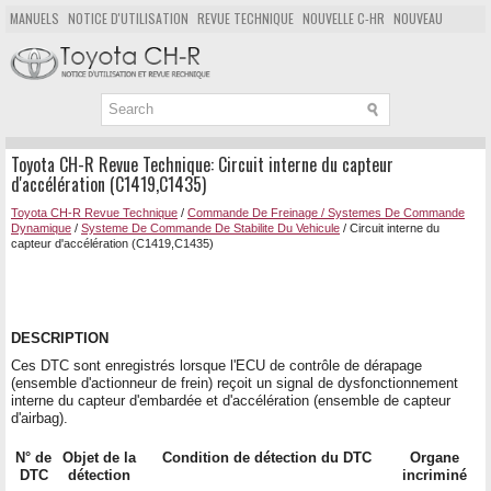
MANUELS
NOTICE D'UTILISATION
REVUE TECHNIQUE
NOUVELLE C-HR
NOUVEAU
POPULAIRE
PLAN DU SITE
CHERCHER
Toyota CH-R Revue Technique: Circuit interne du capteur
d'accélération (C1419,C1435)
Toyota CH-R Revue Technique
/
Commande De Freinage / Systemes De Commande
Dynamique
/
Systeme De Commande De Stabilite Du Vehicule
/ Circuit interne du
capteur d'accélération (C1419,C1435)
DESCRIPTION
Ces DTC sont enregistrés lorsque l'ECU de contrôle de dérapage
(ensemble d'actionneur de frein) reçoit un signal de dysfonctionnement
interne du capteur d'embardée et d'accélération (ensemble de capteur
d'airbag).
N° de
Objet de la
Condition de détection du DTC
Organe
DTC
détection
incriminé