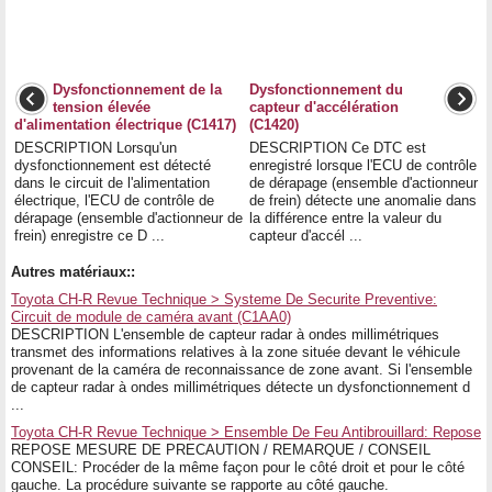
Dysfonctionnement de la
Dysfonctionnement du
tension élevée
capteur d'accélération
d'alimentation électrique (C1417)
(C1420)
DESCRIPTION Lorsqu'un
DESCRIPTION Ce DTC est
dysfonctionnement est détecté
enregistré lorsque l'ECU de contrôle
dans le circuit de l'alimentation
de dérapage (ensemble d'actionneur
électrique, l'ECU de contrôle de
de frein) détecte une anomalie dans
dérapage (ensemble d'actionneur de
la différence entre la valeur du
frein) enregistre ce D ...
capteur d'accél ...
Autres matériaux::
Toyota CH-R Revue Technique > Systeme De Securite Preventive:
Circuit de module de caméra avant (C1AA0)
DESCRIPTION L'ensemble de capteur radar à ondes millimétriques
transmet des informations relatives à la zone située devant le véhicule
provenant de la caméra de reconnaissance de zone avant. Si l'ensemble
de capteur radar à ondes millimétriques détecte un dysfonctionnement d
...
Toyota CH-R Revue Technique > Ensemble De Feu Antibrouillard: Repose
REPOSE MESURE DE PRECAUTION / REMARQUE / CONSEIL
CONSEIL: Procéder de la même façon pour le côté droit et pour le côté
gauche. La procédure suivante se rapporte au côté gauche.