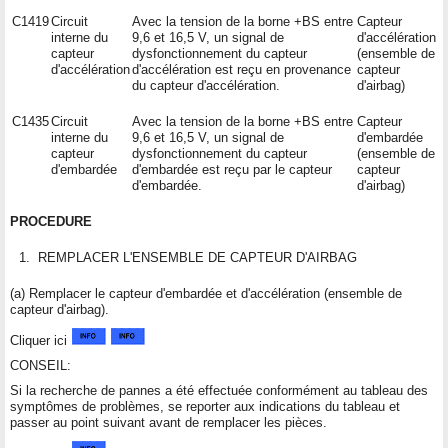
C1419
Circuit
Avec la tension de la borne +BS entre
Capteur
interne du
9,6 et 16,5 V, un signal de
d'accélération
capteur
dysfonctionnement du capteur
(ensemble de
d'accélération
d'accélération est reçu en provenance
capteur
du capteur d'accélération.
d'airbag)
C1435
Circuit
Avec la tension de la borne +BS entre
Capteur
interne du
9,6 et 16,5 V, un signal de
d'embardée
capteur
dysfonctionnement du capteur
(ensemble de
d'embardée
d'embardée est reçu par le capteur
capteur
d'embardée.
d'airbag)
PROCEDURE
1.
REMPLACER L'ENSEMBLE DE CAPTEUR D'AIRBAG
(a) Remplacer le capteur d'embardée et d'accélération (ensemble de
capteur d'airbag).
Cliquer ici
CONSEIL:
Si la recherche de pannes a été effectuée conformément au tableau des
symptômes de problèmes, se reporter aux indications du tableau et
passer au point suivant avant de remplacer les pièces.