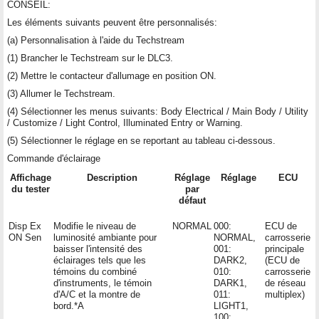
CONSEIL:
Les éléments suivants peuvent être personnalisés:
(a) Personnalisation à l'aide du Techstream
(1) Brancher le Techstream sur le DLC3.
(2) Mettre le contacteur d'allumage en position ON.
(3) Allumer le Techstream.
(4) Sélectionner les menus suivants: Body Electrical / Main Body / Utility
/ Customize / Light Control, Illuminated Entry or Warning.
(5) Sélectionner le réglage en se reportant au tableau ci-dessous.
Commande d'éclairage
Affichage
Description
Réglage
Réglage
ECU
du tester
par
défaut
Disp Ex
Modifie le niveau de
NORMAL
000:
ECU de
ON Sen
luminosité ambiante pour
NORMAL,
carrosserie
baisser l'intensité des
001:
principale
éclairages tels que les
DARK2,
(ECU de
témoins du combiné
010:
carrosserie
d'instruments, le témoin
DARK1,
de réseau
d'A/C et la montre de
011:
multiplex)
bord.*A
LIGHT1,
100: