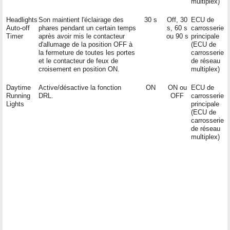
multiplex)
Headlights
Son maintient l'éclairage des
30 s
Off, 30
ECU de
Auto-off
phares pendant un certain temps
s, 60 s
carrosserie
Timer
après avoir mis le contacteur
ou 90 s
principale
d'allumage de la position OFF à
(ECU de
la fermeture de toutes les portes
carrosserie
et le contacteur de feux de
de réseau
croisement en position ON.
multiplex)
Daytime
Active/désactive la fonction
ON
ON ou
ECU de
Running
DRL.
OFF
carrosserie
Lights
principale
(ECU de
carrosserie
de réseau
multiplex)