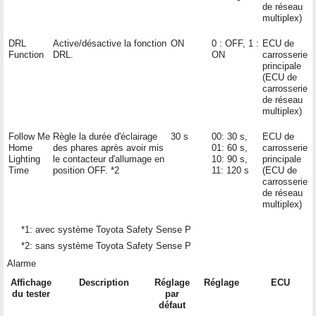
de réseau
multiplex)
DRL
Active/désactive la fonction
ON
0 : OFF, 1 :
ECU de
Function
DRL.
ON
carrosserie
principale
(ECU de
carrosserie
de réseau
multiplex)
Follow Me
Règle la durée d'éclairage
30 s
00: 30 s,
ECU de
Home
des phares après avoir mis
01: 60 s,
carrosserie
Lighting
le contacteur d'allumage en
10: 90 s,
principale
Time
position OFF. *2
11: 120 s
(ECU de
carrosserie
de réseau
multiplex)
*1: avec système Toyota Safety Sense P
*2: sans système Toyota Safety Sense P
Alarme
Affichage
Description
Réglage
Réglage
ECU
du tester
par
défaut