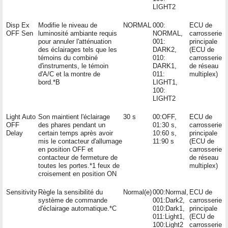
LIGHT2
Disp Ex
Modifie le niveau de
NORMAL
000:
ECU de
OFF Sen
luminosité ambiante requis
NORMAL,
carrosserie
pour annuler l'atténuation
001:
principale
des éclairages tels que les
DARK2,
(ECU de
témoins du combiné
010:
carrosserie
d'instruments, le témoin
DARK1,
de réseau
d'A/C et la montre de
011:
multiplex)
bord.*B
LIGHT1,
100:
LIGHT2
Light Auto
Son maintient l'éclairage
30 s
00:OFF,
ECU de
OFF
des phares pendant un
01:30 s,
carrosserie
Delay
certain temps après avoir
10:60 s,
principale
mis le contacteur d'allumage
11:90 s
(ECU de
en position OFF et
carrosserie
contacteur de fermeture de
de réseau
toutes les portes.*1 feux de
multiplex)
croisement en position ON
Sensitivity
Règle la sensibilité du
Normal(e)
000:Normal,
ECU de
système de commande
001:Dark2,
carrosserie
d'éclairage automatique.*C
010:Dark1,
principale
011:Light1,
(ECU de
100:Light2
carrosserie