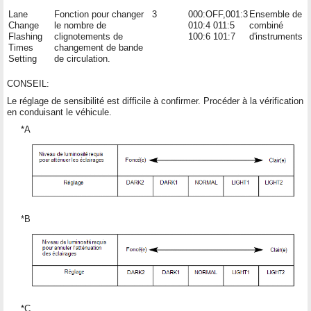
Lane
Fonction pour changer
3
000:OFF,001:3
Ensemble de
Change
le nombre de
010:4 011:5
combiné
Flashing
clignotements de
100:6 101:7
d'instruments
Times
changement de bande
Setting
de circulation.
CONSEIL:
Le réglage de sensibilité est difficile à confirmer. Procéder à la vérification
en conduisant le véhicule.
*A
*B
*C