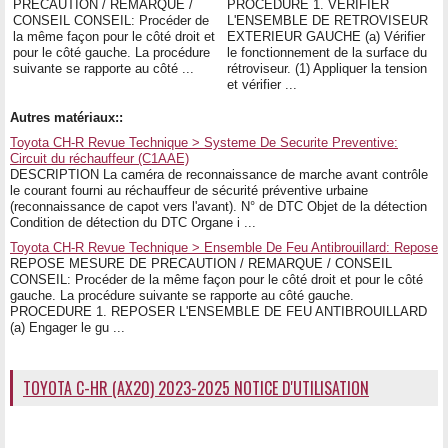
PRECAUTION / REMARQUE /
PROCEDURE 1. VERIFIER
CONSEIL CONSEIL: Procéder de
L'ENSEMBLE DE RETROVISEUR
la même façon pour le côté droit et
EXTERIEUR GAUCHE (a) Vérifier
pour le côté gauche. La procédure
le fonctionnement de la surface du
suivante se rapporte au côté ...
rétroviseur. (1) Appliquer la tension
et vérifier ...
Autres matériaux::
Toyota CH-R Revue Technique > Systeme De Securite Preventive:
Circuit du réchauffeur (C1AAE)
DESCRIPTION La caméra de reconnaissance de marche avant contrôle
le courant fourni au réchauffeur de sécurité préventive urbaine
(reconnaissance de capot vers l'avant). N° de DTC Objet de la détection
Condition de détection du DTC Organe i ...
Toyota CH-R Revue Technique > Ensemble De Feu Antibrouillard: Repose
REPOSE MESURE DE PRECAUTION / REMARQUE / CONSEIL
CONSEIL: Procéder de la même façon pour le côté droit et pour le côté
gauche. La procédure suivante se rapporte au côté gauche.
PROCEDURE 1. REPOSER L'ENSEMBLE DE FEU ANTIBROUILLARD
(a) Engager le gu ...
TOYOTA C-HR (AX20) 2023-2025 NOTICE D'UTILISATION