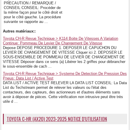
PRECAUTION / REMARQUE /
CONSEIL CONSEIL: Procéder de
la même façon pour le côté droit et
pour le côté gauche. La procédure
suivante se rapporte au ...
Autres matériaux::
Toyota CH-R Revue Technique > K114 Boite De Vitesses A Variation
Continue: Pommeau De Levier De Changement De Vitesse
Depose DEPOSE PROCEDURE 1. DEPOSER LE CAPUCHON DU
LEVIER DE CHANGEMENT DE VITESSE Cliquer ici 2. DEPOSER LE
SOUS-ENSEMBLE DE POMMEAU DE LEVIER DE CHANGEMENT DE
VITESSE Déposer dans ce sens (a) Libérer les 2 griffes pour débrancher
le sous-ensemble de cach ...
Toyota CH-R Revue Technique > Systeme De Detection De Pression Des
Pneus: Data List / Active Test
DATA LIST / ACTIVE TEST RELEVER LA DATA LIST CONSEIL: La Data
List du Techstream permet de relever les valeurs ou l'état des
contacteurs, des capteurs, des actionneurs et d'autres éléments sans
avoir à déposer de pièces. Cette vérification non intrusive peut être très
utile d ...
TOYOTA C-HR (AX20) 2023-2025 NOTICE D'UTILISATION