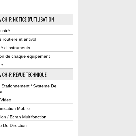
 CH-R NOTICE D'UTILISATION
lustré
é routière et antivol
é d'instruments
tion de chaque équipement
te
 CH-R REVUE TECHNIQUE
u Stationnement / Systeme De
ur
 Video
ication Mobile
ion / Ecran Multifonction
e De Direction