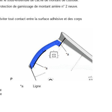
uffer le sous-ensemble de cache de montant de custode.
 protection de garnissage de montant arrière n° 2 neuve.
, éviter tout contact entre la surface adhésive et des corps
*a
Ligne
de
le