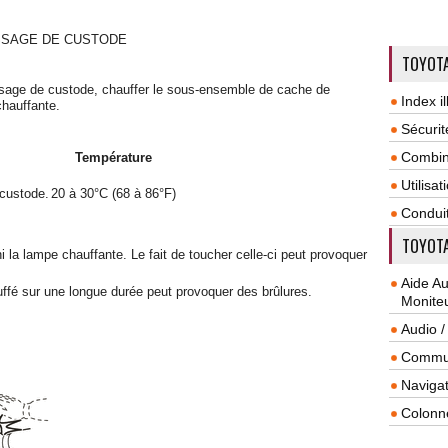
SSAGE DE CUSTODE
TOYOTA
ssage de custode, chauffer le sous-ensemble de cache de
Index il
chauffante.
Sécurit
Combin
Température
Utilisa
custode.
20 à 30°C (68 à 86°F)
Condui
TOYOTA
 la lampe chauffante. Le fait de toucher celle-ci peut provoquer
Aide A
ffé sur une longue durée peut provoquer des brûlures.
Monite
Audio /
Commun
Navigat
Colonn