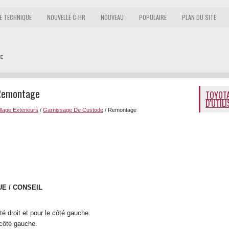
E TECHNIQUE
NOUVELLE C-HR
NOUVEAU
POPULAIRE
PLAN DU SITE
 Remontage
TOYOTA
D'UTIL
lage Exterieurs
/
Garnissage De Custode
/ Remontage
E / CONSEIL
é droit et pour le côté gauche.
 côté gauche.