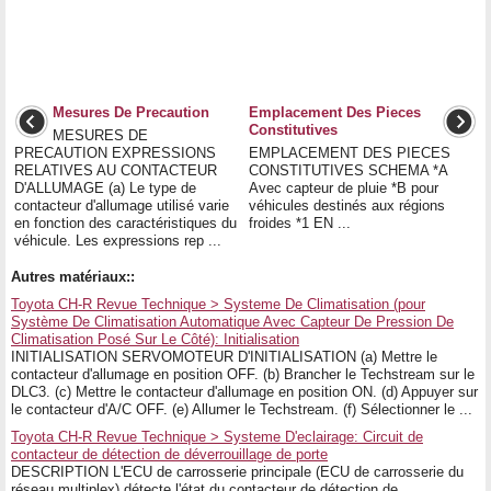
Mesures De Precaution
Emplacement Des Pieces
Constitutives
MESURES DE
PRECAUTION EXPRESSIONS
EMPLACEMENT DES PIECES
RELATIVES AU CONTACTEUR
CONSTITUTIVES SCHEMA *A
D'ALLUMAGE (a) Le type de
Avec capteur de pluie *B pour
contacteur d'allumage utilisé varie
véhicules destinés aux régions
en fonction des caractéristiques du
froides *1 EN ...
véhicule. Les expressions rep ...
Autres matériaux::
Toyota CH-R Revue Technique > Systeme De Climatisation (pour
Système De Climatisation Automatique Avec Capteur De Pression De
Climatisation Posé Sur Le Côté): Initialisation
INITIALISATION SERVOMOTEUR D'INITIALISATION (a) Mettre le
contacteur d'allumage en position OFF. (b) Brancher le Techstream sur le
DLC3. (c) Mettre le contacteur d'allumage en position ON. (d) Appuyer sur
le contacteur d'A/C OFF. (e) Allumer le Techstream. (f) Sélectionner le ...
Toyota CH-R Revue Technique > Systeme D'eclairage: Circuit de
contacteur de détection de déverrouillage de porte
DESCRIPTION L'ECU de carrosserie principale (ECU de carrosserie du
réseau multiplex) détecte l'état du contacteur de détection de