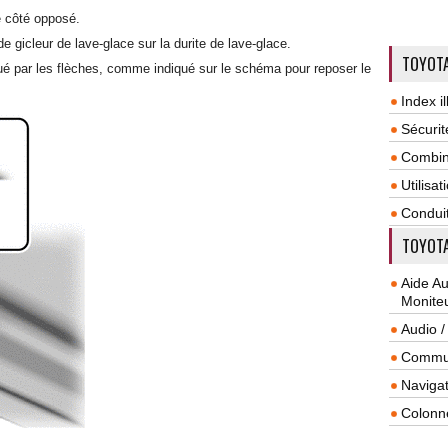
 côté opposé.
gicleur de lave-glace sur la durite de lave-glace.
TOYOTA
qué par les flèches, comme indiqué sur le schéma pour reposer le
Index il
Sécurit
Combin
Utilisa
Condui
TOYOTA
Aide A
Monite
Audio /
Commun
Navigat
Colonn