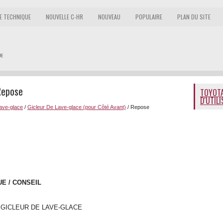
E TECHNIQUE
NOUVELLE C-HR
NOUVEAU
POPULAIRE
PLAN DU SITE
Repose
TOYOTA
D'UTIL
Lave-glace
/
Gicleur De Lave-glace (pour Côté Avant)
/ Repose
E / CONSEIL
 GICLEUR DE LAVE-GLACE