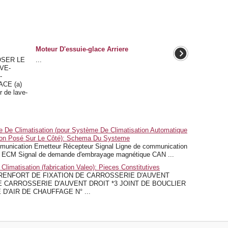
Moteur D'essuie-glace Arriere
OSER LE
...
VE-
-
CE (a)
r de lave-
De Climatisation (pour Système De Climatisation Automatique
tion Posé Sur Le Côté): Schema Du Systeme
cation Emetteur Récepteur Signal Ligne de communication
ion ECM Signal de demande d'embrayage magnétique CAN ...
imatisation (fabrication Valeo): Pieces Constitutives
RENFORT DE FIXATION DE CARROSSERIE D'AUVENT
E CARROSSERIE D'AUVENT DROIT *3 JOINT DE BOUCLIER
'AIR DE CHAUFFAGE N° ...