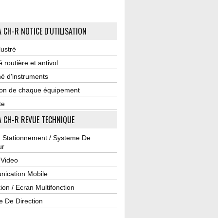
 CH-R NOTICE D'UTILISATION
lustré
é routière et antivol
é d'instruments
tion de chaque équipement
te
 CH-R REVUE TECHNIQUE
u Stationnement / Systeme De
ur
 Video
ication Mobile
ion / Ecran Multifonction
e De Direction