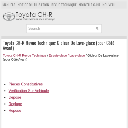
MANUELS
NOTICE D'UTILISATION
REVUE TECHNIQUE
NOUVELLE C-HR
NOUVEAU
POPULAIRE
PLAN DU SITE
CHERCHER
Toyota CH-R Revue Technique: Gicleur De Lave-glace (pour Côté
Avant)
Toyota CH-R Revue Technique
/
Essuie-glace / Lave-glace
/ Gicleur De Lave-glace
(pour Côté Avant)
Pieces Constitutives
Verification Sur Vehicule
Depose
Reglage
Repose