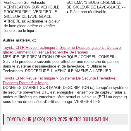
Verification Sur Vehicule
SCHEMA *1 SOUS-ENSEMBLE
VERIFICATION SUR VEHICULE
DE GICLEUR DE LAVE-GLACE - -
PROCEDURE 1. VERIFIER LE
● Pièce non réutilisable - ...
GICLEUR DE LAVE-GLACE
ARRIERE (a) Actionner le gicleur
de lave-glace arrière et vérifier
l'endroit où le liqui ...
Autres matériaux::
Toyota CH-R Revue Technique > Systeme D'essuie-glace Et De Lave-
glace: Comment Utiliser La Recherche De Pannes
MESURE DE PRECAUTION / REMARQUE / CONSEIL CONSEIL:
Suivre la procédure suivante pour effectuer une recherche de pannes
dans le système d'essuie-glace et de lave-glace. *: Utiliser le
Techstream. PROCEDURE 1. VEHICULE AMENE A L'ATELIER ...
Toyota CH-R Revue Technique > Systeme De Securite Preventive:
Donnees D'arret Sur Image
DONNEES D'ARRET SUR IMAGE DESCRIPTION (a) Lorsqu'un système
de sécurité préventive DTC est enregistré, l'ensemble de capteur radar à
ondes millimétriques enregistre l'état actuel du véhicule (ECU ou capteur)
sous forme de données d'arrêt sur image. VERIFIER LES ...
TOYOTA C-HR (AX20) 2023-2025 NOTICE D'UTILISATION