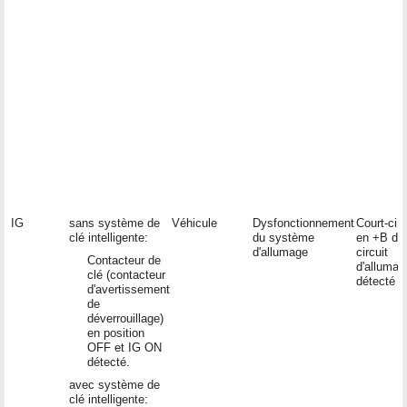
IG
sans système de
Véhicule
Dysfonctionnement
Court-circ
clé intelligente:
du système
en +B da
d'allumage
circuit
Contacteur de
d'allumag
clé (contacteur
détecté
d'avertissement
de
déverrouillage)
en position
OFF et IG ON
détecté.
avec système de
clé intelligente: