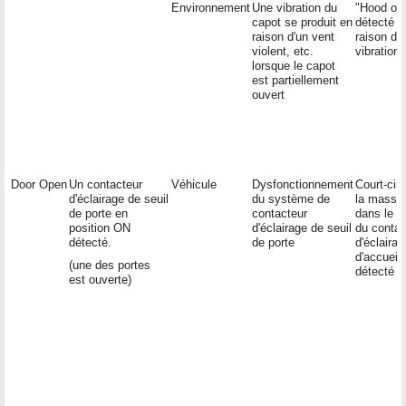
Environnement
Une vibration du
"Hood op
capot se produit en
détecté e
raison d'un vent
raison de
violent, etc.
vibrations
lorsque le capot
est partiellement
ouvert
Door Open
Un contacteur
Véhicule
Dysfonctionnement
Court-circ
d'éclairage de seuil
du système de
la masse
de porte en
contacteur
dans le ci
position ON
d'éclairage de seuil
du contac
détecté.
de porte
d'éclairag
d'accueil
(une des portes
détecté
est ouverte)