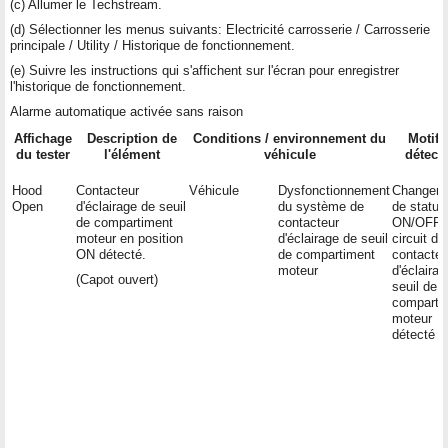
(c) Allumer le Techstream.
(d) Sélectionner les menus suivants: Electricité carrosserie / Carrosserie
principale / Utility / Historique de fonctionnement.
(e) Suivre les instructions qui s'affichent sur l'écran pour enregistrer
l'historique de fonctionnement.
Alarme automatique activée sans raison
Affichage
Description de
Conditions / environnement du
Motif 
du tester
l'élément
véhicule
détect
Hood
Contacteur
Véhicule
Dysfonctionnement
Changem
Open
d'éclairage de seuil
du système de
de statut
de compartiment
contacteur
ON/OFF 
moteur en position
d'éclairage de seuil
circuit du
ON détecté.
de compartiment
contacteu
moteur
d'éclaira
(Capot ouvert)
seuil de
comparti
moteur
détecté