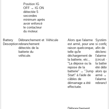
Position IG
OFF → IG ON
détectée 5
secondes
minimum après
avoir enfoncé
le contacteur
du moteur.
Battery
Débranchement et
Véhicule
Alors que l'alarme
Système 
Desorption
rebranchement
est armé, pour une
si config
détectés de la
raison quelconque,
afin de
batterie du
telle qu'le
déclench
véhicule.
déchargement de
l'alarme
la batterie, etc.,
(circuit +
"La dépose ou la
la batteri
repose de la
été débr
batterie" → "Jump
alors que
Start" à l'aide de
armé →
câbles de
l'alarme e
démarrage a été
rebranché
effectuée.
Débranchement