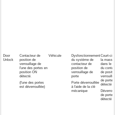
Door
Contacteur de
Véhicule
Dysfonctionnement
Court-circ
Unlock
position de
du système de
la masse
verrouillage de
contacteur de
dans le ci
l'une des portes en
position de
du contac
position ON
verrouillage de
de positi
détecté.
porte
verrouilla
de porte
(l'une des portes
Porte déverrouillée
détecté
est déverrouillée)
à l'aide de la clé
mécanique
Déverroui
de porte
détecté