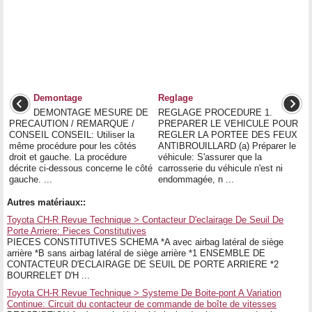
Demontage
Reglage
DEMONTAGE MESURE DE
REGLAGE PROCEDURE 1.
PRECAUTION / REMARQUE /
PREPARER LE VEHICULE POUR
CONSEIL CONSEIL: Utiliser la
REGLER LA PORTEE DES FEUX
même procédure pour les côtés
ANTIBROUILLARD (a) Préparer le
droit et gauche. La procédure
véhicule: S'assurer que la
décrite ci-dessous concerne le côté
carrosserie du véhicule n'est ni
gauche. ...
endommagée, n ...
Autres matériaux::
Toyota CH-R Revue Technique > Contacteur D'eclairage De Seuil De
Porte Arriere: Pieces Constitutives
PIECES CONSTITUTIVES SCHEMA *A avec airbag latéral de siège
arrière *B sans airbag latéral de siège arrière *1 ENSEMBLE DE
CONTACTEUR D'ECLAIRAGE DE SEUIL DE PORTE ARRIERE *2
BOURRELET D'H ...
Toyota CH-R Revue Technique > Systeme De Boite-pont A Variation
Continue: Circuit du contacteur de commande de boîte de vitesses