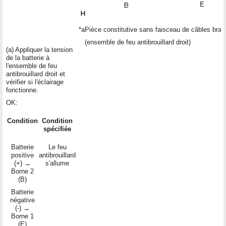
*a
Pièce constitutive sans faisceau de câbles bra
(ensemble de feu antibrouillard droit)
(a) Appliquer la tension
de la batterie à
l'ensemble de feu
antibrouillard droit et
vérifier si l'éclairage
fonctionne.
OK:
Condition
Condition
spécifiée
Batterie
Le feu
positive
antibrouillard
(+) →
s'allume
Borne 2
(B)
Batterie
négative
(-) →
Borne 1
(E)