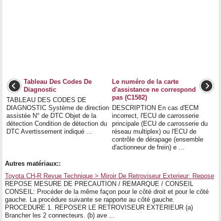
Tableau Des Codes De
Le numéro de la carte
Diagnostic
d'assistance ne correspond
pas (C1582)
TABLEAU DES CODES DE
DIAGNOSTIC Système de direction
DESCRIPTION En cas d'ECM
assistée N° de DTC Objet de la
incorrect, l'ECU de carrosserie
détection Condition de détection du
principale (ECU de carrosserie du
DTC Avertissement indiqué ...
réseau multiplex) ou l'ECU de
contrôle de dérapage (ensemble
d'actionneur de frein) e ...
Autres matériaux::
Toyota CH-R Revue Technique > Miroir De Retroviseur Exterieur: Repose
REPOSE MESURE DE PRECAUTION / REMARQUE / CONSEIL
CONSEIL: Procéder de la même façon pour le côté droit et pour le côté
gauche. La procédure suivante se rapporte au côté gauche.
PROCEDURE 1. REPOSER LE RETROVISEUR EXTERIEUR (a)
Brancher les 2 connecteurs. (b) ave ...