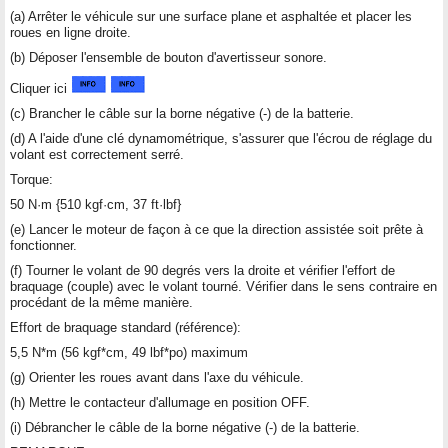
(a) Arrêter le véhicule sur une surface plane et asphaltée et placer les
roues en ligne droite.
(b) Déposer l'ensemble de bouton d'avertisseur sonore.
Cliquer ici
(c) Brancher le câble sur la borne négative (-) de la batterie.
(d) A l'aide d'une clé dynamométrique, s'assurer que l'écrou de réglage du
volant est correctement serré.
Torque:
50 N·m {510 kgf·cm, 37 ft·lbf}
(e) Lancer le moteur de façon à ce que la direction assistée soit prête à
fonctionner.
(f) Tourner le volant de 90 degrés vers la droite et vérifier l'effort de
braquage (couple) avec le volant tourné. Vérifier dans le sens contraire en
procédant de la même manière.
Effort de braquage standard (référence):
5,5 N*m (56 kgf*cm, 49 lbf*po) maximum
(g) Orienter les roues avant dans l'axe du véhicule.
(h) Mettre le contacteur d'allumage en position OFF.
(i) Débrancher le câble de la borne négative (-) de la batterie.