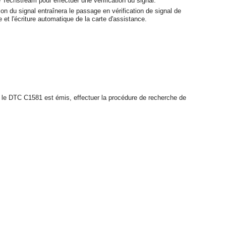
e Techstream pour effectuer une vérification du signal.
ion du signal entraînera le passage en vérification de signal de
 et l'écriture automatique de la carte d'assistance.
si le DTC C1581 est émis, effectuer la procédure de recherche de