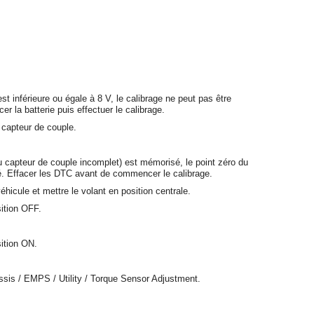
est inférieure ou égale à 8 V, le calibrage ne peut pas être
r la batterie puis effectuer le calibrage.
u capteur de couple.
u capteur de couple incomplet) est mémorisé, le point zéro du
ré. Effacer les DTC avant de commencer le calibrage.
éhicule et mettre le volant en position centrale.
sition OFF.
sition ON.
ssis / EMPS / Utility / Torque Sensor Adjustment.