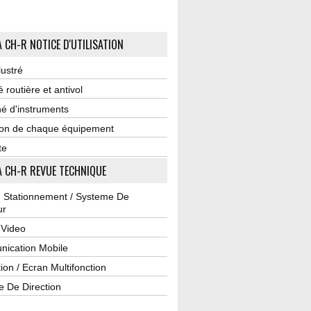
 CH-R NOTICE D'UTILISATION
lustré
é routière et antivol
é d'instruments
tion de chaque équipement
te
 CH-R REVUE TECHNIQUE
u Stationnement / Systeme De
ur
 Video
ication Mobile
ion / Ecran Multifonction
e De Direction