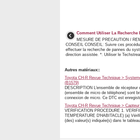
Comment Utiliser La Recherche
MESURE DE PRECAUTION / RE
CONSEIL CONSEIL: Suivre ces procédu
effectuer la recherche de pannes du sys
direction assistée. *: Utiliser le Techstrea
Autres matériaux::
Toyota CH-R Revue Technique > Systeme
(B1579)
DESCRIPTION L'ensemble de récepteur de r
(ensemble de micro de téléphone) sont br
connexion de micro. Ce DTC est enregistré
Toyota CH-R Revue Technique > Capteur D
VERIFICATION PROCEDURE 1. VERIF
TEMPERATURE D'HABITACLE) (a) Vérifier l
(des) valeur(s) indiquée(s) dans le tablea