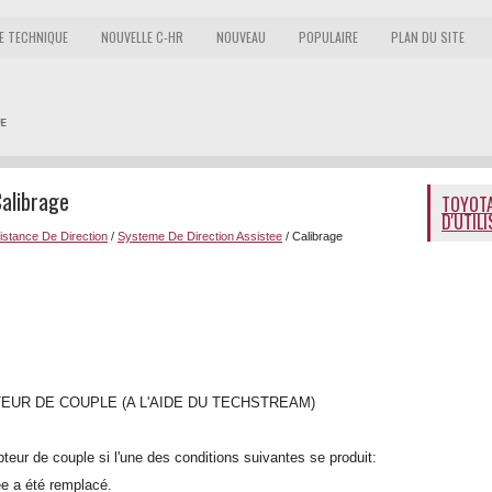
E TECHNIQUE
NOUVELLE C-HR
NOUVEAU
POPULAIRE
PLAN DU SITE
alibrage
TOYOTA
D'UTIL
stance De Direction
/
Systeme De Direction Assistee
/ Calibrage
EUR DE COUPLE (A L'AIDE DU TECHSTREAM)
pteur de couple si l'une des conditions suivantes se produit:
ée a été remplacé.