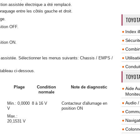
ion assistée électrique a été remplacé.
 braquage entre les côtés gauche et droit.
TOYOTA
age.
sition OFF.
Index il
Sécurit
sition ON.
Combin
Utilisa
on assistée. Sélectionner les menus suivants: Chassis / EMPS /
Condui
 tableau ci-dessous.
TOYOTA
Plage
Condition
Note de diagnostic
Aide A
normale
Monite
Audio /
Min.: 0,0000
8 à 16 V
Contacteur d'allumage en
V
position ON
Commun
Max.:
Navigat
20,1531 V
Colonn