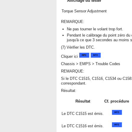
Affichage du tester
Torque Sensor Adjustment
REMARQUE:
Ne pas tourner le volant trop fort.
Pendant le calibrage du point zéro du 
jusqu'à ce que 3 secondes au moins se
(7) Vérifier les DTC.
Cliquer ici
Chassis > EMPS > Trouble Codes
REMARQUE:
Si le DTC C1515, C1516, C1534 ou C1581
correspondant.
Résultat:
Résultat
Cf. procédure
Le DTC C1515 est émis.
Le DTC C1516 est émis.