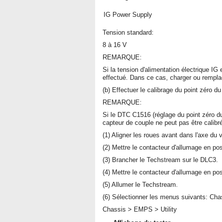
IG Power Supply
Tension standard:
8 à 16 V
REMARQUE:
Si la tension d'alimentation électrique IG 
effectué. Dans ce cas, charger ou remplace
(b) Effectuer le calibrage du point zéro d
REMARQUE:
Si le DTC C1516 (réglage du point zéro d
capteur de couple ne peut pas être calib
(1) Aligner les roues avant dans l'axe du v
(2) Mettre le contacteur d'allumage en po
(3) Brancher le Techstream sur le DLC3.
(4) Mettre le contacteur d'allumage en po
(5) Allumer le Techstream.
(6) Sélectionner les menus suivants: Cha
Chassis > EMPS > Utility