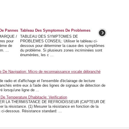
 De Pannes
Tableau Des Symptomes De Problemes
MARQUE /
TABLEAU DES SYMPTOMES DE
res pour
PROBLEMES CONSEIL: Utiliser le tableau ci-
tème de
dessous pour déterminer la cause des symptômes
m. ...
du problème. Si plusieurs zones incriminées sont
énumérées, les c ...
 De Navigation: Micro de reconnaissance vocale débranché
adio et d'affichage et l'ensemble d'éclairage de lecture
anchés entre eux à l'aide des lignes de signaux de détection de
 lorsqu'une ligne de ...
e Temperature D'habitacle: Verification
IER LA THERMISTANCE DE REFROIDISSEUR (CAPTEUR DE
a résistance. (1) Mesurer la résistance en fonction de la
u ci-dessous. Résistance standard: ...