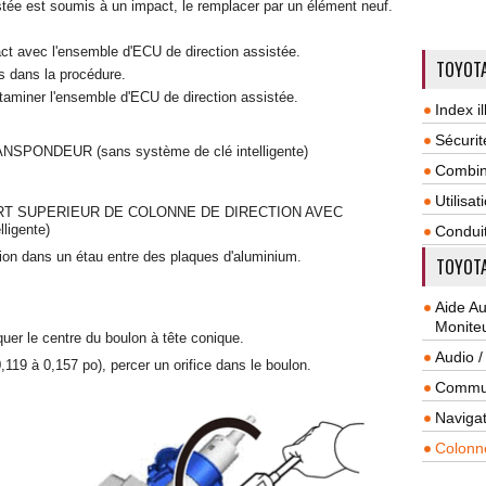
stée est soumis à un impact, le remplacer par un élément neuf.
act avec l'ensemble d'ECU de direction assistée.
TOYOTA
s dans la procédure.
taminer l'ensemble d'ECU de direction assistée.
Index il
Sécurit
PONDEUR (sans système de clé intelligente)
Combin
Utilisa
RT SUPERIEUR DE COLONNE DE DIRECTION AVEC
ligente)
Condui
tion dans un étau entre des plaques d'aluminium.
TOYOTA
Aide A
Monite
quer le centre du boulon à tête conique.
Audio /
,119 à 0,157 po), percer un orifice dans le boulon.
Commun
Navigat
Colonn