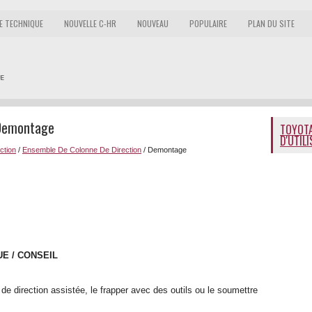
E TECHNIQUE
NOUVELLE C-HR
NOUVEAU
POPULAIRE
PLAN DU SITE
 Demontage
TOYOTA
D'UTIL
ction
/
Ensemble De Colonne De Direction
/ Demontage
E / CONSEIL
e direction assistée, le frapper avec des outils ou le soumettre