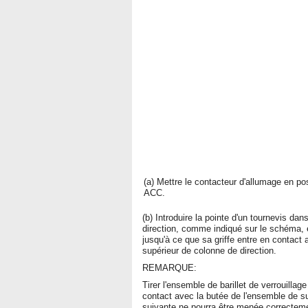
(a) Mettre le contacteur d'allumage en pos
ACC.
(b) Introduire la pointe d'un tournevis dan
direction, comme indiqué sur le schéma, et 
jusqu'à ce que sa griffe entre en contact 
supérieur de colonne de direction.
REMARQUE:
Tirer l'ensemble de barillet de verrouillag
contact avec la butée de l'ensemble de su
suivante ne pourra être menée correctem