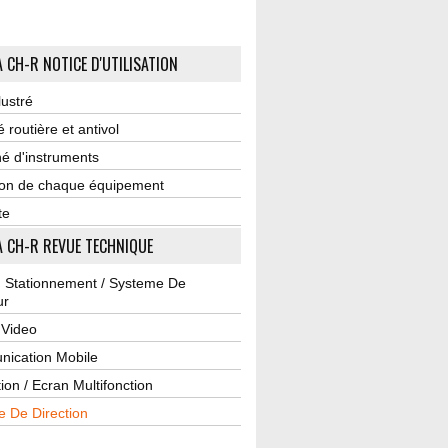
 CH-R NOTICE D'UTILISATION
lustré
é routière et antivol
é d'instruments
tion de chaque équipement
te
 CH-R REVUE TECHNIQUE
u Stationnement / Systeme De
ur
 Video
ication Mobile
ion / Ecran Multifonction
e De Direction