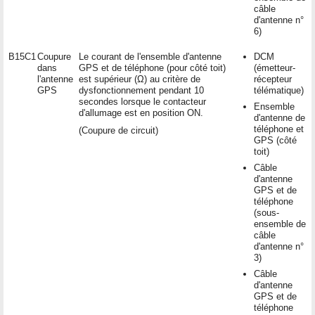
câble
d'antenne n°
6)
B15C1
Coupure
Le courant de l'ensemble d'antenne
DCM
dans
GPS et de téléphone (pour côté toit)
(émetteur-
l'antenne
est supérieur (Ω) au critère de
récepteur
GPS
dysfonctionnement pendant 10
télématique)
secondes lorsque le contacteur
Ensemble
d'allumage est en position ON.
d'antenne de
téléphone et
(Coupure de circuit)
GPS (côté
toit)
Câble
d'antenne
GPS et de
téléphone
(sous-
ensemble de
câble
d'antenne n°
3)
Câble
d'antenne
GPS et de
téléphone