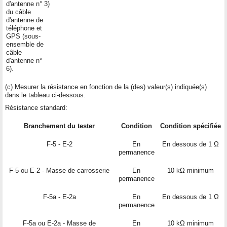
d'antenne n° 3)
du câble
d'antenne de
téléphone et
GPS (sous-
ensemble de
câble
d'antenne n°
6).
(c) Mesurer la résistance en fonction de la (des) valeur(s) indiquée(s)
dans le tableau ci-dessous.
Résistance standard:
Branchement du tester
Condition
Condition spécifiée
F-5 - E-2
En
En dessous de 1 Ω
permanence
F-5 ou E-2 - Masse de carrosserie
En
10 kΩ minimum
permanence
F-5a - E-2a
En
En dessous de 1 Ω
permanence
F-5a ou E-2a - Masse de
En
10 kΩ minimum