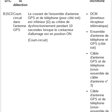
DTC
la
incriminé
détection
B15C0
Court-
Le courant de l'ensemble d'antenne
DCM
circuit
GPS et de téléphone (pour côté toit)
(émetteur-
dans
est inférieur (Ω) au critère de
récepteur
l'antenne
dysfonctionnement pendant 10
télématique)
GPS
secondes lorsque le contacteur
Ensemble
d'allumage est en position ON.
d'antenne de
téléphone et
(Court-circuit)
GPS (côté
toit)
Câble
d'antenne
GPS et de
téléphone
(sous-
ensemble de
câble
d'antenne n°
3)
Câble
d'antenne
GPS et de
téléphone
(sous-
ensemble de