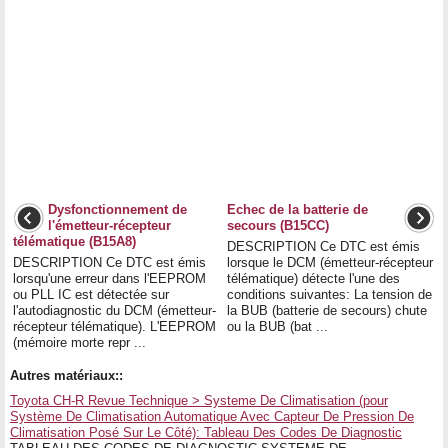
Dysfonctionnement de
Echec de la batterie de
l'émetteur-récepteur
secours (B15CC)
télématique (B15A8)
DESCRIPTION Ce DTC est émis
DESCRIPTION Ce DTC est émis
lorsque le DCM (émetteur-récepteur
lorsqu'une erreur dans l'EEPROM
télématique) détecte l'une des
ou PLL IC est détectée sur
conditions suivantes: La tension de
l'autodiagnostic du DCM (émetteur-
la BUB (batterie de secours) chute
récepteur télématique). L'EEPROM
ou la BUB (bat ...
(mémoire morte repr ...
Autres matériaux::
Toyota CH-R Revue Technique > Systeme De Climatisation (pour
Système De Climatisation Automatique Avec Capteur De Pression De
Climatisation Posé Sur Le Côté): Tableau Des Codes De Diagnostic