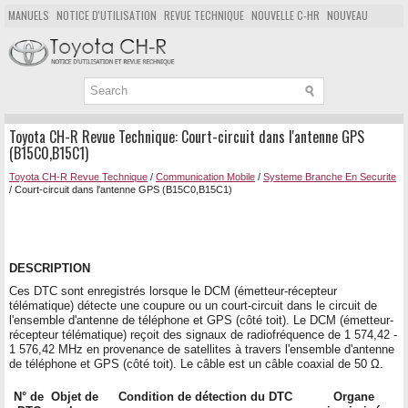
MANUELS
NOTICE D'UTILISATION
REVUE TECHNIQUE
NOUVELLE C-HR
NOUVEAU
POPULAIRE
PLAN DU SITE
CHERCHER
Toyota CH-R Revue Technique: Court-circuit dans l'antenne GPS
(B15C0,B15C1)
Toyota CH-R Revue Technique
/
Communication Mobile
/
Systeme Branche En Securite
/ Court-circuit dans l'antenne GPS (B15C0,B15C1)
DESCRIPTION
Ces DTC sont enregistrés lorsque le DCM (émetteur-récepteur
télématique) détecte une coupure ou un court-circuit dans le circuit de
l'ensemble d'antenne de téléphone et GPS (côté toit). Le DCM (émetteur-
récepteur télématique) reçoit des signaux de radiofréquence de 1 574,42 -
1 576,42 MHz en provenance de satellites à travers l'ensemble d'antenne
de téléphone et GPS (côté toit). Le câble est un câble coaxial de 50 Ω.
N° de
Objet de
Condition de détection du DTC
Organe