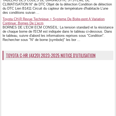
TABLEAU DES CODES DE DIAGNOSTIC SYSTEME DE
CLIMATISATION N° de DTC Objet de la détection Condition de détection
du DTC Lien B1411 Circuit du capteur de température d'habitacle L'une
des conditions suivan ...
Toyota CH-R Revue Technique > Systeme De Boite-pont A Variation
Continue: Bornes De L'ecm
BORNES DE L'ECM ECM CONSEIL: La tension standard et la résistance
de chaque borne de l'ECM est indiquée dans le tableau ci-dessous. Dans
le tableau, suivre d'abord les informations reprises sous "Condition".
Rechercher sous "N° de borne (symbole)" les bor ...
TOYOTA C-HR (AX20) 2023-2025 NOTICE D'UTILISATION