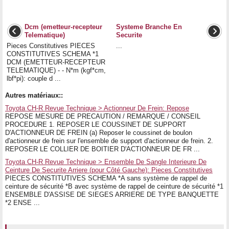
Dcm (emetteur-recepteur
Systeme Branche En
Telematique)
Securite
Pieces Constitutives PIECES
...
CONSTITUTIVES SCHEMA *1
DCM (EMETTEUR-RECEPTEUR
TELEMATIQUE) - - N*m (kgf*cm,
lbf*pi): couple d ...
Autres matériaux::
Toyota CH-R Revue Technique > Actionneur De Frein: Repose
REPOSE MESURE DE PRECAUTION / REMARQUE / CONSEIL
PROCEDURE 1. REPOSER LE COUSSINET DE SUPPORT
D'ACTIONNEUR DE FREIN (a) Reposer le coussinet de boulon
d'actionneur de frein sur l'ensemble de support d'actionneur de frein. 2.
REPOSER LE COLLIER DE BOITIER D'ACTIONNEUR DE FR ...
Toyota CH-R Revue Technique > Ensemble De Sangle Interieure De
Ceinture De Securite Arriere (pour Côté Gauche): Pieces Constitutives
PIECES CONSTITUTIVES SCHEMA *A sans système de rappel de
ceinture de sécurité *B avec système de rappel de ceinture de sécurité *1
ENSEMBLE D'ASSISE DE SIEGES ARRIERE DE TYPE BANQUETTE
*2 ENSE ...