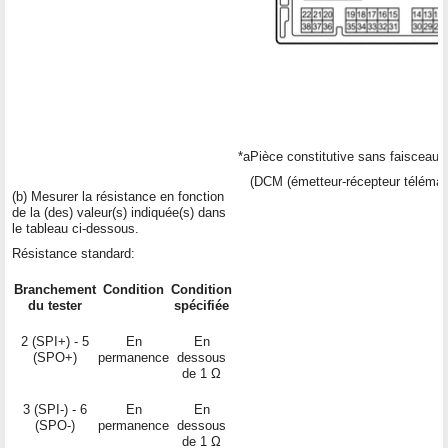
*a
Pièce constitutive sans faisceau 
(DCM (émetteur-récepteur télémat
(b) Mesurer la résistance en fonction
de la (des) valeur(s) indiquée(s) dans
le tableau ci-dessous.
Résistance standard:
Branchement
Condition
Condition
du tester
spécifiée
2 (SPI+) - 5
En
En
(SPO+)
permanence
dessous
de 1 Ω
3 (SPI-) - 6
En
En
(SPO-)
permanence
dessous
de 1 Ω