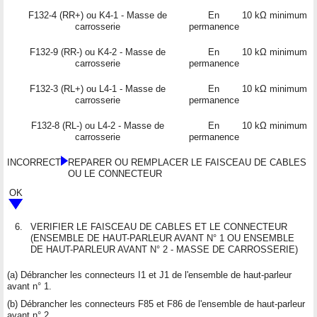
F132-4 (RR+) ou K4-1 - Masse de
En
10 kΩ minimum
carrosserie
permanence
F132-9 (RR-) ou K4-2 - Masse de
En
10 kΩ minimum
carrosserie
permanence
F132-3 (RL+) ou L4-1 - Masse de
En
10 kΩ minimum
carrosserie
permanence
F132-8 (RL-) ou L4-2 - Masse de
En
10 kΩ minimum
carrosserie
permanence
INCORRECT
REPARER OU REMPLACER LE FAISCEAU DE CABLES
OU LE CONNECTEUR
OK
6.
VERIFIER LE FAISCEAU DE CABLES ET LE CONNECTEUR
(ENSEMBLE DE HAUT-PARLEUR AVANT N° 1 OU ENSEMBLE
DE HAUT-PARLEUR AVANT N° 2 - MASSE DE CARROSSERIE)
(a) Débrancher les connecteurs I1 et J1 de l'ensemble de haut-parleur
avant n° 1.
(b) Débrancher les connecteurs F85 et F86 de l'ensemble de haut-parleur
avant n° 2.