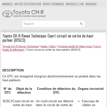
MANUELS
NOTICE D'UTILISATION
REVUE TECHNIQUE
NOUVELLE C-HR
NOUVEAU
POPULAIRE
PLAN DU SITE
CHERCHER
Toyota CH-R Revue Technique: Court-circuit en sortie du haut-
parleur (B15C3)
Toyota CH-R Revue Technique
/
Audio / Video
/
Systeme Audio Et Video (pour Type à
Radio Et Affichage)
/ Court-circuit en sortie du haut-parleur (B15C3)
DESCRIPTION
Ce DTC est enregistré lorsqu'un dysfonctionnement se produit dans les
haut-parleurs.
N° de
Objet de la
Condition de détection du
Organe incriminé
DTC
détection
DTC
B15C3
Court-circuit en
Un court-circuit est détecté
Faisceau de
sortie du haut-
dans le circuit de sortie du
câbles ou