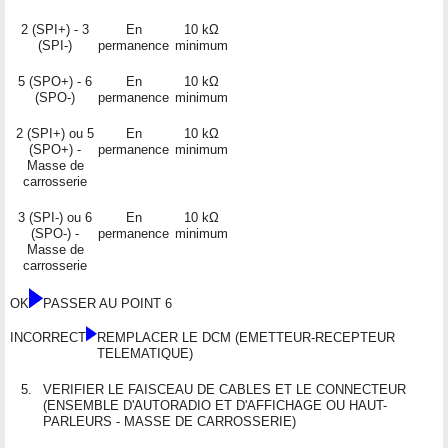
2 (SPI+) - 3
En
10 kΩ
(SPI-)
permanence
minimum
5 (SPO+) - 6
En
10 kΩ
(SPO-)
permanence
minimum
2 (SPI+) ou 5
En
10 kΩ
(SPO+) -
permanence
minimum
Masse de
carrosserie
3 (SPI-) ou 6
En
10 kΩ
(SPO-) -
permanence
minimum
Masse de
carrosserie
OK
PASSER AU POINT 6
INCORRECT
REMPLACER LE DCM (EMETTEUR-RECEPTEUR
TELEMATIQUE)
5.
VERIFIER LE FAISCEAU DE CABLES ET LE CONNECTEUR
(ENSEMBLE D'AUTORADIO ET D'AFFICHAGE OU HAUT-
PARLEURS - MASSE DE CARROSSERIE)