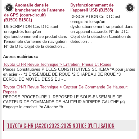
Anomalie dans le
Dysfonctionnement de
branchement de l'antenne
l'appareil USB (B1585)
de GPS (court-circuit)
DESCRIPTION Ce DTC est
(B15C0,B15C1)
enregistré lorsqu'un
DESCRIPTION Ces DTC sont
dysfonctionnement se produit dans
enregistrés lorsqu'un
un appareil raccordé. N° de DTC
dysfonctionnement se produit dans
Objet de la détection Condition de
l'ensemble d'antenne de navigation.
détection ...
N° de DTC Objet de la détection ...
Autres matériaux::
Toyota CH-R Revue Technique > Entretien: Pneus Et Roues
Pieces Constitutives PIECES CONSTITUTIVES SCHEMA *A pour jantes
en acier - - *1 ENSEMBLE DE ROUE *2 CHAPEAU DE ROUE *3
ECROU DE MOYEU D'ESSIEU - ...
Toyota CH-R Revue Technique > Capteur De Commande De Hauteur:
Repose
REPOSE PROCEDURE 1. REPOSER LE SOUS-ENSEMBLE DE
CAPTEUR DE COMMANDE DE HAUTEUR ARRIERE GAUCHE (a)
Engager le crochet. *a Attache *b ...
TOYOTA C-HR (AX20) 2023-2025 NOTICE D'UTILISATION