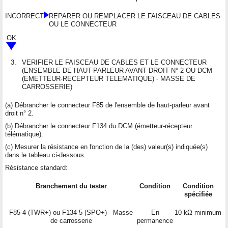
INCORRECT
REPARER OU REMPLACER LE FAISCEAU DE CABLES
OU LE CONNECTEUR
OK
3.
VERIFIER LE FAISCEAU DE CABLES ET LE CONNECTEUR
(ENSEMBLE DE HAUT-PARLEUR AVANT DROIT N° 2 OU DCM
(EMETTEUR-RECEPTEUR TELEMATIQUE) - MASSE DE
CARROSSERIE)
(a) Débrancher le connecteur F85 de l'ensemble de haut-parleur avant
droit n° 2.
(b) Débrancher le connecteur F134 du DCM (émetteur-récepteur
télématique).
(c) Mesurer la résistance en fonction de la (des) valeur(s) indiquée(s)
dans le tableau ci-dessous.
Résistance standard:
Branchement du tester
Condition
Condition
spécifiée
F85-4 (TWR+) ou F134-5 (SPO+) - Masse
En
10 kΩ minimum
de carrosserie
permanence