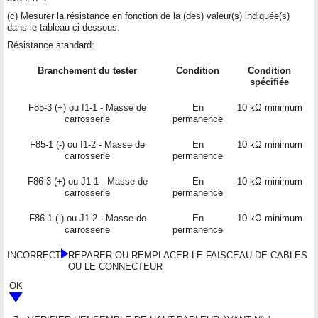
(c) Mesurer la résistance en fonction de la (des) valeur(s) indiquée(s)
dans le tableau ci-dessous.
Résistance standard:
Branchement du tester
Condition
Condition
spécifiée
F85-3 (+) ou I1-1 - Masse de
En
10 kΩ minimum
carrosserie
permanence
F85-1 (-) ou I1-2 - Masse de
En
10 kΩ minimum
carrosserie
permanence
F86-3 (+) ou J1-1 - Masse de
En
10 kΩ minimum
carrosserie
permanence
F86-1 (-) ou J1-2 - Masse de
En
10 kΩ minimum
carrosserie
permanence
INCORRECT
REPARER OU REMPLACER LE FAISCEAU DE CABLES
OU LE CONNECTEUR
OK