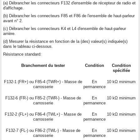
(a) Débrancher les connecteurs F132 d'ensemble de récepteur de radio et
d'affichage.
(b) Débrancher les connecteurs F85 et F86 de l'ensemble de haut-parleur
avant n° 2.
(c) Débrancher les connecteurs K4 et L4 d'ensemble de haut-parleur
arrière.
(d) Mesurer la résistance en fonction de la (des) valeur(s) indiquée(s)
dans le tableau ci-dessous.
Résistance standard:
Branchement du tester
Condition
Condition
spécifiée
F132-1 (FR+) ou F85-4 (TWR+) - Masse de
En
10 kΩ minimum
carrosserie
permanence
F132-6 (FR-) ou F85-2 (TWR-) - Masse de
En
10 kΩ minimum
carrosserie
permanence
F132-2 (FL+) ou F86-4 (TWL+) - Masse de
En
10 kΩ minimum
carrosserie
permanence
F132-7 (FL-) ou F86-2 (TWL-) - Masse de
En
10 kΩ minimum
carrosserie
permanence