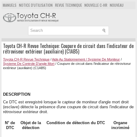
MANUELS
NOTICE D'UTILISATION
REVUE TECHNIQUE
NOUVELLE C-HR
NOUVEAU
POPULAIRE
PLAN DU SITE
CHERCHER
Toyota CH-R Revue Technique: Coupure de circuit dans l'indicateur de
rétroviseur extérieur (auxiliaire) (C1AB5)
Toyota CH-R Revue Technique
/
Aide Au Stationnement / Systeme De Moniteur
/
Systeme De Controle D'angle Mort
/ Coupure de circuit dans l'indicateur de rétroviseur
extérieur (auxiliaire) (C1AB5)
DESCRIPTION
Ce DTC est enregistré lorsque le capteur de moniteur d'angle mort droit
(esclave) détecte la présence d'une coupure de circuit dans l'indicateur de
rétroviseur extérieur droit.
N° de
Objet de la
Condition de détection du DTC
Organe
DTC
détection
incriminé