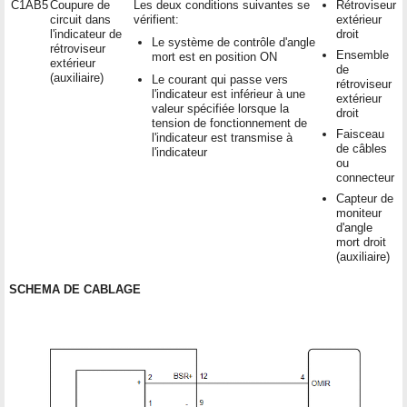
C1AB5
Coupure de
Les deux conditions suivantes se
Rétroviseur
circuit dans
vérifient:
extérieur
l'indicateur de
droit
Le système de contrôle d'angle
rétroviseur
Ensemble
mort est en position ON
extérieur
de
(auxiliaire)
Le courant qui passe vers
rétroviseur
l'indicateur est inférieur à une
extérieur
valeur spécifiée lorsque la
droit
tension de fonctionnement de
Faisceau
l'indicateur est transmise à
de câbles
l'indicateur
ou
connecteur
Capteur de
moniteur
d'angle
mort droit
(auxiliaire)
SCHEMA DE CABLAGE