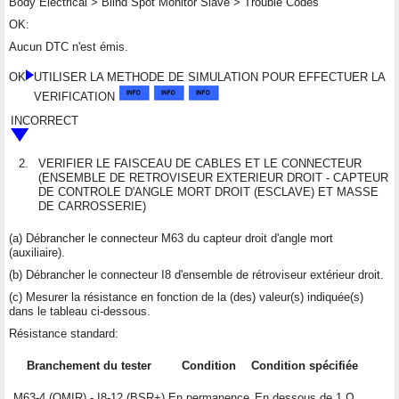
Body Electrical > Blind Spot Monitor Slave > Trouble Codes
OK:
Aucun DTC n'est émis.
OK
UTILISER LA METHODE DE SIMULATION POUR EFFECTUER LA
VERIFICATION
INCORRECT
2.
VERIFIER LE FAISCEAU DE CABLES ET LE CONNECTEUR
(ENSEMBLE DE RETROVISEUR EXTERIEUR DROIT - CAPTEUR
DE CONTROLE D'ANGLE MORT DROIT (ESCLAVE) ET MASSE
DE CARROSSERIE)
(a) Débrancher le connecteur M63 du capteur droit d'angle mort
(auxiliaire).
(b) Débrancher le connecteur I8 d'ensemble de rétroviseur extérieur droit.
(c) Mesurer la résistance en fonction de la (des) valeur(s) indiquée(s)
dans le tableau ci-dessous.
Résistance standard:
Branchement du tester
Condition
Condition spécifiée
M63-4 (OMIR) - I8-12 (BSR+)
En permanence
En dessous de 1 Ω