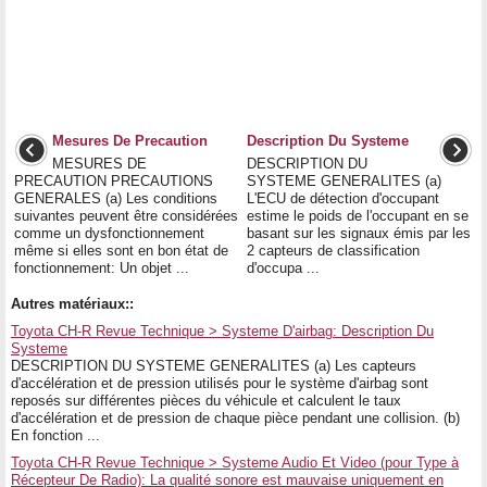
Mesures De Precaution
Description Du Systeme
MESURES DE
DESCRIPTION DU
PRECAUTION PRECAUTIONS
SYSTEME GENERALITES (a)
GENERALES (a) Les conditions
L'ECU de détection d'occupant
suivantes peuvent être considérées
estime le poids de l'occupant en se
comme un dysfonctionnement
basant sur les signaux émis par les
même si elles sont en bon état de
2 capteurs de classification
fonctionnement: Un objet ...
d'occupa ...
Autres matériaux::
Toyota CH-R Revue Technique > Systeme D'airbag: Description Du
Systeme
DESCRIPTION DU SYSTEME GENERALITES (a) Les capteurs
d'accélération et de pression utilisés pour le système d'airbag sont
reposés sur différentes pièces du véhicule et calculent le taux
d'accélération et de pression de chaque pièce pendant une collision. (b)
En fonction ...
Toyota CH-R Revue Technique > Systeme Audio Et Video (pour Type à
Récepteur De Radio): La qualité sonore est mauvaise uniquement en